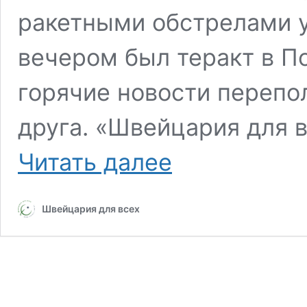
ракетными обстрелами у
вечером был теракт в П
горячие новости перепо
друга. «Швейцария для 
Где
Читать далее
находится
главный
террорист?
Швейцария для всех
Обзор
событий