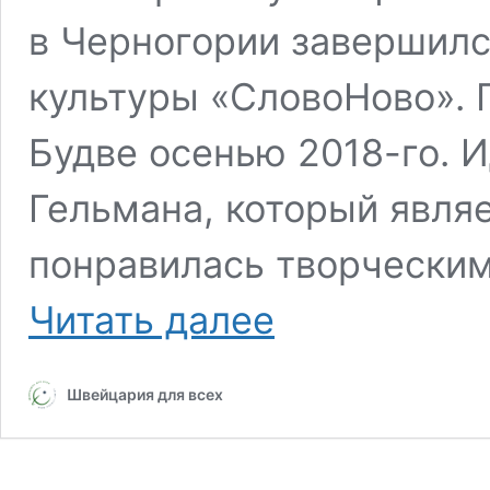
в Черногории завершилс
культуры «СловоНово». 
Будве осенью 2018-го. 
Гельмана, который явля
понравилась творчески
«С
Читать далее
поднебесья
никто
не
Швейцария для всех
спускается…»
Дневник
СловоНово’24