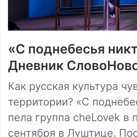
«С поднебесья никт
Дневник СловоНово
Как русская культура чу
территории? «С поднебе
пела группа cheLovek в
сентября в Луштице. По