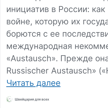
инициатив в России: как
войне, которую их госуд
борются с ее последств
международная некомме
«Austausch». Прежде он
Russischer Austausch» (
В
Читать далее
России
и
за
Швейцария для всех
границей:
как