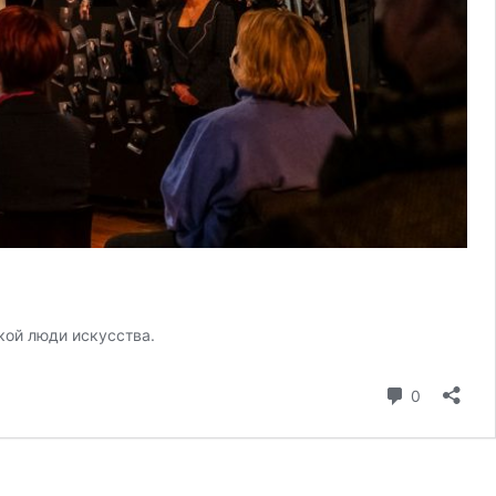
кой люди искусства.
коммента
0