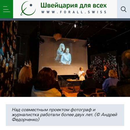
Искусство
,
Новости
,
Общество
»
Эмигранты и
искусство сопричастности в швейцарском театре
MAXIM
Над совместным проектом фотограф и
журналистка работали более двух лет. (© Андрей
Федорченко)