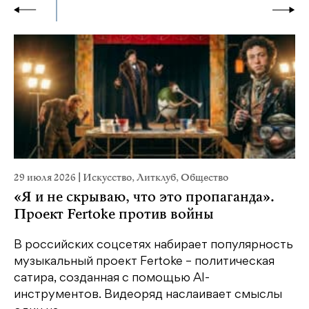
29 июля 2026
|
Искусство
,
Литклуб
,
Общество
23
«Я и не скрываю, что это пропаганда».
М
Проект Fertoke против войны
р
В российских соцсетях набирает популярность
На
музыкальный проект Fertoke – политическая
Ге
сатира, созданная с помощью AI-
яр
инструментов. Видеоряд наслаивает смыслы
об