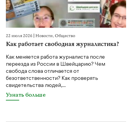
22 июля 2026
|
Новости
,
Общество
20
Как работает свободная журналистика?
П
м
Как меняется работа журналиста после
переезда из России в Швейцарию? Чем
Чт
свобода слова отличается от
по
безответственности? Как проверять
по
свидетельства людей,...
се
Узнать больше
У