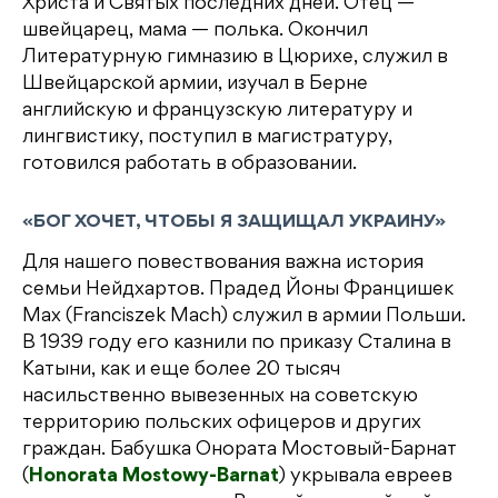
Христа и Святых последних дней. Отец —
швейцарец, мама — полька. Окончил
Литературную гимназию в Цюрихе, служил в
Швейцарской армии, изучал в Берне
английскую и французскую литературу и
лингвистику, поступил в магистратуру,
готовился работать в образовании.
«БОГ ХОЧЕТ, ЧТОБЫ Я ЗАЩИЩАЛ УКРАИНУ»
Для нашего повествования важна история
семьи Нейдхартов. Прадед Йоны Францишeк
Мах (Franciszek Mach) служил в армии Польши.
В 1939 году его казнили по приказу Сталина в
Катыни, как и еще более 20 тысяч
насильственно вывезенных на советскую
территорию польских офицеров и других
граждан. Бабушка Онората Мостовый-Барнат
(
Honorata Mostowy-Barnat
) укрывала евреев