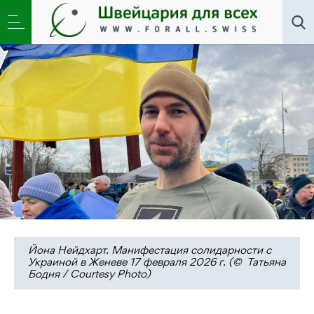
Новости
,
Общество
»
Йона Нейдхарт –
швейцарский доброволец в Украине
Йона Нейдхарт. Манифестация солидарности с
Украиной в Женеве 17 февраля 2026 г. (© Татьяна
Бодня / Courtesy Photo)