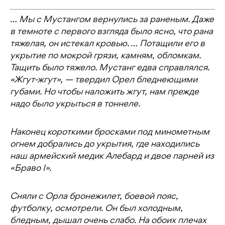
… Мы с Мустангом вернулись за раненым. Даже
в темноте с первого взгляда было ясно, что рана
тяжелая, он истекал кровью. … Потащили его в
укрытие по мокрой грязи, камням, обломкам.
Тащить было тяжело. Мустанг едва справлялся.
«Жгут-жгут», — твердил Орел бледнеющими
губами. Но чтобы наложить жгут, нам прежде
надо было укрыться в тоннеле.
Наконец короткими бросками под минометным
огнем добрались до укрытия, где находились
наш армейский медик Алебард и двое парней из
«Браво I».
Сняли с Орла бронежилет, боевой пояс,
футболку, осмотрели. Он был холодным,
бледным, дышал очень слабо. На обоих плечах