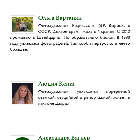
Ольга Вартанян
Фотохудожник. Родилась в ГДР. Выросла в
СССР. Долгое время жила в Украине. С 2010
проживаю в Швейцарии. По образованию биолог. В 1998
году увлеклась фотографией. Так хобби переросло в нечто
большее.
Люция Кёниг
Фотохудожник, увлекается портретной
съемкой, студийной и репортажной. Живет в
кантоне Цюрих.
Александра Вагнер