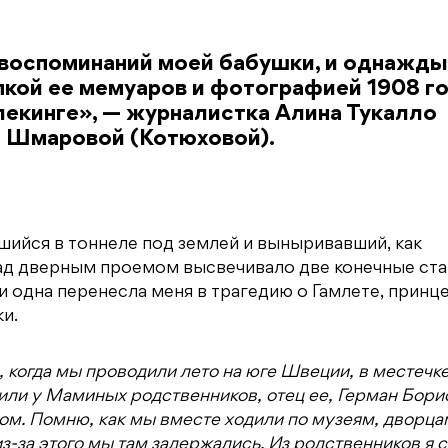
 воспоминаний моей бабушки, и однажды
пкой ее мемуаров и фотографией 1908 го
екинге», — журналистка Алина Тукалло
ы Шмаровой (Котюховой).
шийся в тоннеле под землей и выныривавший, как
над дверным проемом высвечивало две конечные ста
и одна перенесла меня в трагедию о Гамлете, принц
и.
, когда мы проводили лето на юге Швеции, в местечк
ли у Маминых родственников, отец ее, Герман Бори
м. Помню, как мы вместе ходили по музеям, дворцам
из-за этого мы там задержались. Из родственников я 