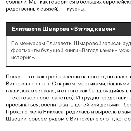
совпали. Мы, как говорится в больших европейск
родственных связей), — кузены.
Елизавета Шмарова «Взгляд камеи»
По мемуарам Елизаветы Шмаровой записан ауд
фрагменты будущей книги «Взгляд камеи» можн
история».
После того, как гроб вынесли на погост, по аллее
Виттскёвле слотт. С парком, мостиками, башнями
глади, как в зеркале, и оттого как бы двоящийся в
– текстовое пространство). И трудно представить
просыпаться, воспитывать детей или детьми – бе
Прокопе, жена Никласа, родилась и выросла в замк
Швеции, совсем рядом с Виттскёвле слотт, котор