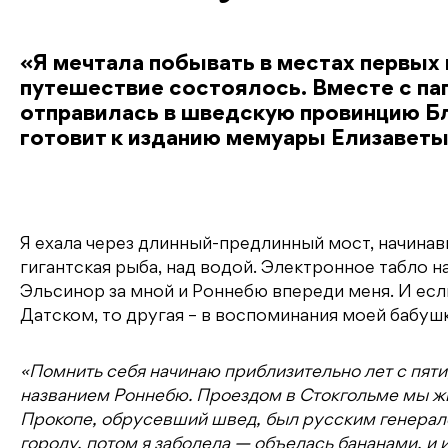
«Я мечтала побывать в местах первых
путешествие состоялось. Вместе с па
отправилась в шведскую провинцию Бл
готовит к изданию мемуары Елизавет
Я ехала через длинный-предлинный мост, начинав
гигантская рыба, над водой. Электронное табло 
Эльсинор за мной и Роннебю впереди меня. И есл
Датском, то другая – в воспоминания моей бабушк
«Помнить себя начинаю приблизительно лет с пяти
названием Роннебю. Проездом в Стокгольме мы жи
Прокопе, обрусевший швед, был русским генерало
городу, потом я заболела — объелась бананами, и 