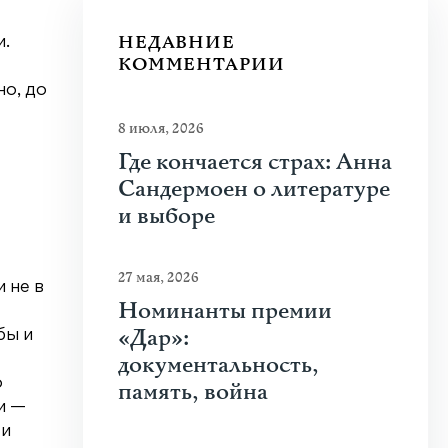
НЕДАВНИЕ
и.
КОММЕНТАРИИ
но, до
8 июля, 2026
Где кончается страх: Анна
Сандермоен о литературе
и выборе
27 мая, 2026
 не в
Номинанты премии
«Дар»:
бы и
документальность,
о
память, война
и —
 и