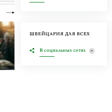
ШВЕЙЦАРИЯ ДЛЯ ВСЕХ
В социальных сетях
23 июня 2026
|
Искусство
Молдова между фресками, дронами 
На стыке границ Швейцарии, Франции и Гер
искусства Art Basel. Она объединила на четыре