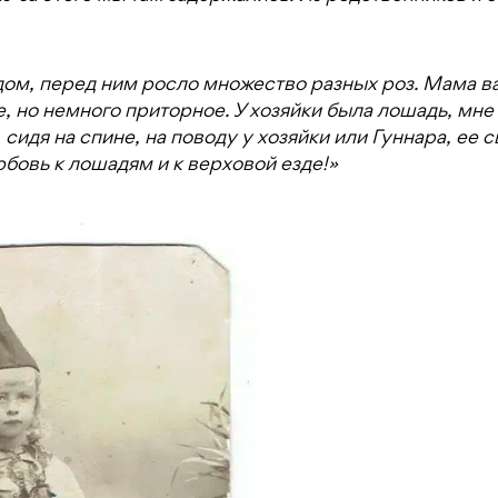
дом, перед ним росло множество разных роз. Мама в
е, но немного приторное. У хозяйки была лошадь, мне
идя на спине, на поводу у хозяйки или Гуннара, ее с
юбовь к лошадям и к верховой езде!»