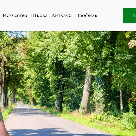
Искусство
,
Литклуб
»
Алина Тукалло. Лето в Роннебю
п
Искусство
Школа
Литклуб
Профиль