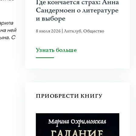
Где кончается страх: Анна
Сандермоен о литературе
и выборе
арила
 на ней
8 июля 2026
|
Литклуб
,
Общество
ына. С
Узнать больше
ПРИОБРЕСТИ КНИГУ