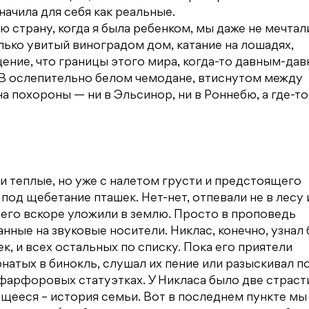
начила для себя как реальные.
 страну, когда я была ребенком, мы даже не мечтал
лько увитый виноградом дом, катание на лошадях,
ние, что границы этого мира, когда-то давным-дав
. В ослепительно белом чемодане, втиснутом между
на похороны — ни в Эльсинор, ни в Роннебю, а где-то
и теплые, но уже с налетом грусти и предстоящего
од щебетание пташек. Нет-нет, отпевали не в лесу и
й его вскоре уложили в землю. Просто в проповедь
санные на звуковые носители. Никлас, конечно, узнал 
, и всех остальных по списку. Пока его приятели
натых в бинокль, слушал их пение или разыскивал п
 фарфоровых статуэтках. У Никласа было две страст
ющееся – история семьи. Вот в последнем пункте мы