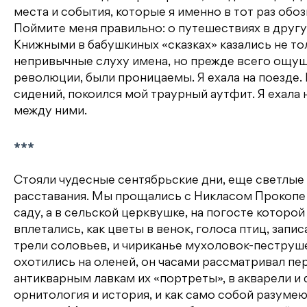
места и события, которые я именно в тот раз обоз
Поймите меня правильно: о путешествиях в другую
Книжными в бабушкиных «сказках» казались не то
непривычные слуху имена, но прежде всего ощуще
революции, были проницаемы. Я ехала на поезде
сидений, покоился мой траурный аутфит. Я ехала 
между ними.
***
Стояли чудесные сентябрьские дни, еще светлые 
расставания. Мы прощались с Никласом Прокопе п
саду, а в сельской церквушке, на погосте которо
вплетались, как цветы в венок, голоса птиц, запи
трели соловьев, и чириканье мухоловок-пеструшек
охотились на оленей, он часами рассматривал пер
антикварным лавкам их «портреты», в акварели и
орнитология и история, и как само собой разуме