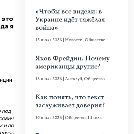
«Чтобы все видели: в
Украине идёт тяжёлая
 это
война»
да я
15 июля 2026
|
Новости
,
Общество
Яков Фрейдин. Почему
американцы другие?
13 июля 2026
|
Литклуб
,
Общество
нции –
е
Как понять, что текст
заслуживает доверия?
е под
10 июля 2026
|
Общество
,
Школа
сович
 и по
сейчас