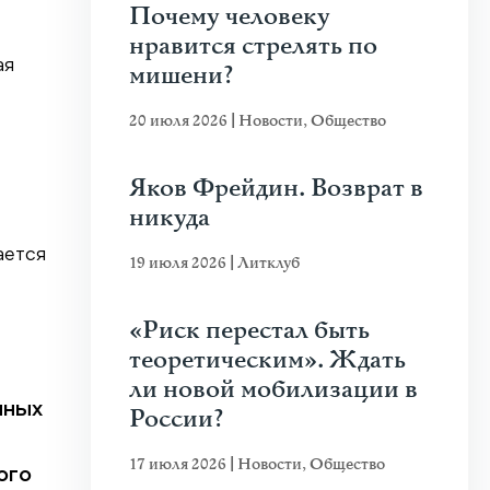
Почему человеку
нравится стрелять по
ая
мишени?
20 июля 2026
|
Новости
,
Общество
Яков Фрейдин. Возврат в
никуда
ается
19 июля 2026
|
Литклуб
«Риск перестал быть
теоретическим». Ждать
ли новой мобилизации в
нных
России?
17 июля 2026
|
Новости
,
Общество
ого