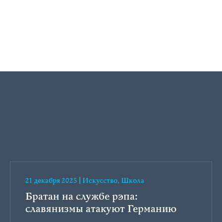
21 декабря 2025
|
Искусство
,
Школа
Братан на службе рэпа:
славянизмы атакуют Германию