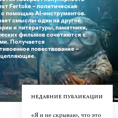
кт Fertoke – политическая
я с помощью AI-инструментов.
ает смыслы один на другой:
ории и литературы, памятники,
ческих фильмов сочетаются с
ми. Получается
тивоенное повествование –
и цепляющее.
НЕДАВНИЕ ПУБЛИКАЦИИ
«Я и не скрываю, что это