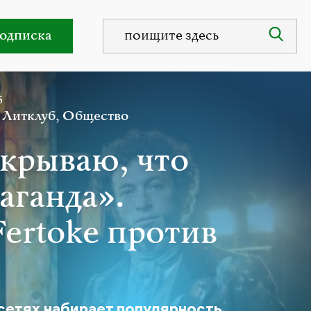
креативных, активных, неравнодушных
одписка
6
,
Литклуб
,
Общество
скрываю, что
аганда».
ertoke против
сетях набирает популярность