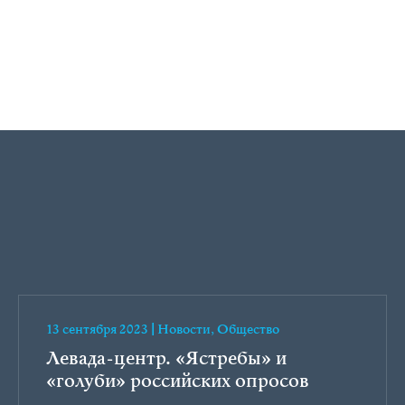
13 сентября 2023
|
Новости
,
Общество
Левада-центр. «Ястребы» и
«голуби» российских опросов