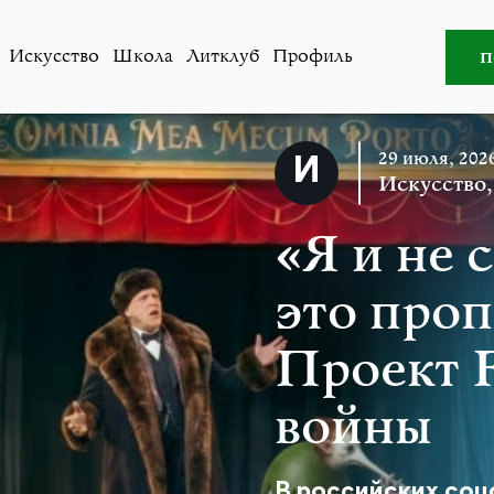
ском о событиях и судьбах эмигрантов в Швейцарии для 
п
Искусство
Школа
Литклуб
Профиль
29 июля, 202
Искусство
«Я и не 
это проп
Проект F
войны
В российских соц