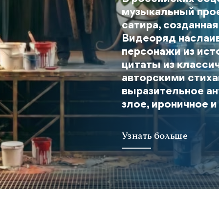
музыкальный прое
сатира, созданна
Видеоряд наслаив
персонажи из ист
цитаты из класси
авторскими стиха
выразительное ан
злое, ироничное 
Узнать больше