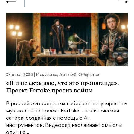
29 июля 2026
|
Искусство
,
Литклуб
,
Общество
23
«Я и не скрываю, что это пропаганда».
М
Проект Fertoke против войны
р
В российских соцсетях набирает популярность
На
музыкальный проект Fertoke – политическая
Ге
сатира, созданная с помощью AI-
яр
инструментов. Видеоряд наслаивает смыслы
об
один на...