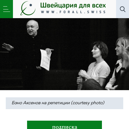
Искусство
,
Литклуб
,
Новости
»
Свобода как
профессия. Театр Бэно Аксёнова
Бэно Аксенов на репетиции (courtesy photo)
подписка