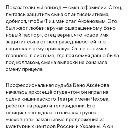
Показательный эпизод — смена фамилии. Отец,
пытаясь защитить сына от антисемитизма,
добился, чтобы Фишман стал Аксёновым. Это
был жест любви: вручая ошарашенному Бэно
новый паспорт, отец верил, что новое имя
защитит сына от несправедливостей «по
национальному признаку». Он не понимал
главного: в системе, где вся семья давно была
под колпаком, смена вывески не означала
смену прицела.
Профессиональная судьба Бэно Аксёнова
началась ярко: ещё студентом он играл на
сцене кишиневского Театра имени Чехова,
работал на радио и телевидении. Его
официально ждала столичная труппа
«чеховцев», заманчивые предложения из
культурных центров России и Украины. А он