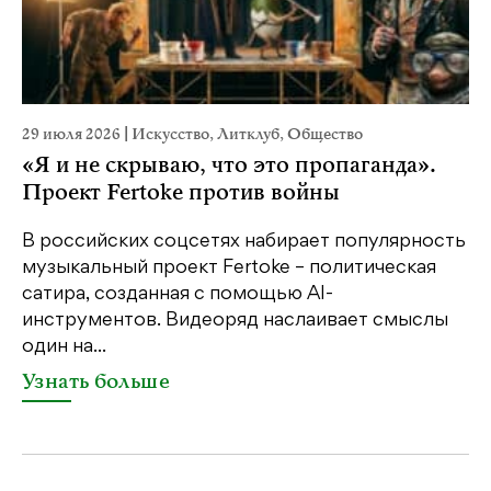
29 июля 2026
|
Искусство
,
Литклуб
,
Общество
23
«Я и не скрываю, что это пропаганда».
М
Проект Fertoke против войны
р
В российских соцсетях набирает популярность
На
музыкальный проект Fertoke – политическая
Ге
сатира, созданная с помощью AI-
яр
инструментов. Видеоряд наслаивает смыслы
об
один на...
У
Узнать больше