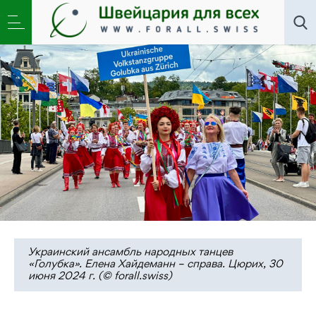
Искусство
,
Новости
,
Общество
»
Украинская
«Голубка» приглашена на исторический луг Рютли
Украинский ансамбль народных танцев
«Голубка». Елена Хайдеманн – справа. Цюрих, 30
июня 2024 г. (© forall.swiss)