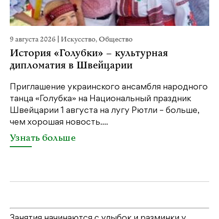
9 августа 2026
|
Искусство
,
Общество
29
История «Голубки» – культурная
«
дипломатия в Швейцарии
П
Приглашение украинского ансамбля народного
В 
танца «Голубка» на Национальный праздник
му
Швейцарии 1 августа на лугу Рютли – больше,
са
чем хорошая новость....
ин
од
Узнать больше
У
Занятия начинаются с улыбок и разминки у