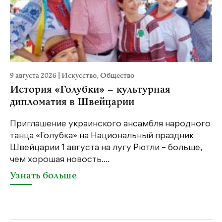
9 августа 2026
|
Искусство
,
Общество
29
История «Голубки» – культурная
«
дипломатия в Швейцарии
П
Приглашение украинского ансамбля народного
В 
танца «Голубка» на Национальный праздник
му
Швейцарии 1 августа на лугу Рютли – больше,
са
чем хорошая новость....
ин
од
Узнать больше
У