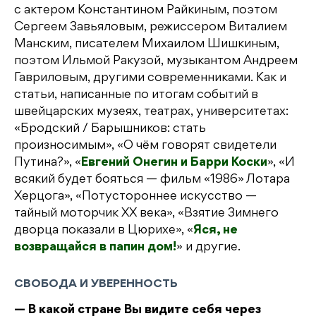
с актером Константином Райкиным, поэтом
Сергеем Завьяловым, режиссером Виталием
Манским, писателем Михаилом Шишкиным,
поэтом Ильмой Ракузой, музыкантом Андреем
Гавриловым, другими современниками. Как и
статьи, написанные по итогам событий в
швейцарских музеях, театрах, университетах:
«Бродский / Барышников: стать
произносимым», «О чём говорят свидетели
Путина?», «
Евгений Онегин и Барри Коски
», «И
всякий будет бояться — фильм «1986» Лотара
Херцога», «Потустороннее искусство —
тайный моторчик XX века», «Взятие Зимнего
дворца показали в Цюрихе», «
Яся, не
возвращайся в папин дом!
» и другие.
СВОБОДА И УВЕРЕННОСТЬ
— В какой стране Вы видите себя через