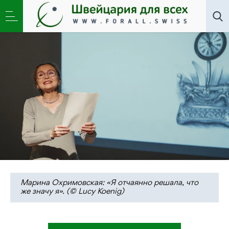
Искусство
,
Литклуб
,
Новости
»
Гадание на часах:
поэт в каждом человеке!
Марина Охримовская: «Я отчаянно решала, что
же значу я». (© Lucy Koenig)