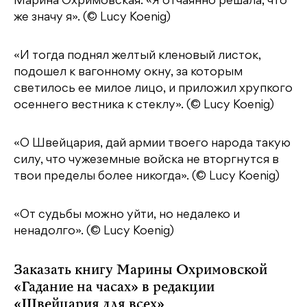
Марина Охримовская: «Я отчаянно решала, что
же значу я». (© Lucy Koenig)
«И тогда поднял желтый кленовый листок,
подошел к вагонному окну, за которым
светилось ее милое лицо, и приложил хрупкого
осеннего вестника к стеклу». (© Lucy Koenig)
«O Швейцария, дай армии твоего народа такую
силу, что чужеземные войска не вторгнутся в
твои пределы более никогда». (© Lucy Koenig)
«От судьбы можно уйти, но недалеко и
ненадолго». (© Lucy Koenig)
Заказать книгу Марины Охримовской
«Гадание на часах» в редакции
«Швейцария для всех»