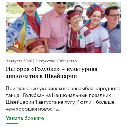
9 августа 2026
|
Искусство
,
Общество
29
История «Голубки» – культурная
«
дипломатия в Швейцарии
П
Приглашение украинского ансамбля народного
В 
танца «Голубка» на Национальный праздник
му
Швейцарии 1 августа на лугу Рютли – больше,
са
чем хорошая новость....
ин
од
Узнать больше
У