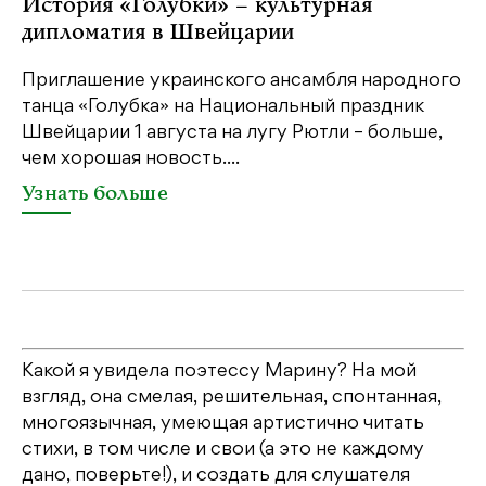
История «Голубки» – культурная
«
дипломатия в Швейцарии
П
Приглашение украинского ансамбля народного
В 
танца «Голубка» на Национальный праздник
му
Швейцарии 1 августа на лугу Рютли – больше,
са
чем хорошая новость....
ин
од
Узнать больше
У
Какой я увидела поэтессу Марину? На мой
взгляд, она смелая, решительная, спонтанная,
многоязычная, умеющая артистично читать
стихи, в том числе и свои (а это не каждому
дано, поверьте!), и создать для слушателя