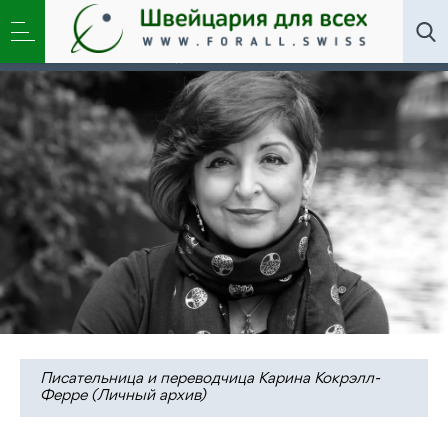
Искусство
,
Литклуб
,
Новости
»
Карина Кокрэлл-
Ферре: «Энергия Зла деструктивна, но не
долговечна»
Писательница и переводчица Карина Кокрэлл-
Ферре (Личный архив)