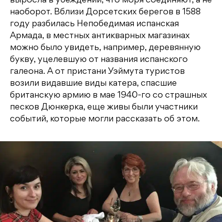
выросла в убеждении, что моря соединяют, а не
наоборот. Вблизи Дорсетских берегов в 1588
году разбилась Непобедимая испанская
Армада, в местных антикварных магазинах
можно было увидеть, например, деревянную
букву, уцелевшую от названия испанского
галеона. А от пристани Уэймута туристов
возили видавшие виды катера, спасшие
британскую армию в мае 1940-го со страшных
песков Дюнкерка, еще живы были участники
событий, которые могли рассказать об этом.