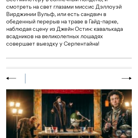
Вестминстеру в солнечный полдень, и
смотреть на свет глазами миссис Дэллоуэй
Вирджинии Вульф, или есть сандвич в
обеденный перерыв на траве в Гайд-парке,
наблюдая сцену из Джейн Остин: кавалькада
всадников на великолепных лошадях
совершает выездку у Серпентайна!