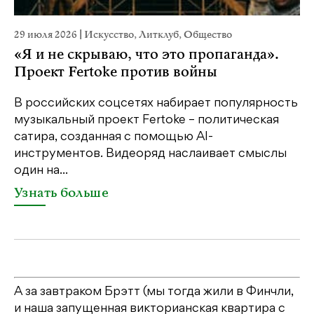
29 июля 2026
|
Искусство
,
Литклуб
,
Общество
23
«Я и не скрываю, что это пропаганда».
М
Проект Fertoke против войны
р
В российских соцсетях набирает популярность
На
музыкальный проект Fertoke – политическая
Ге
сатира, созданная с помощью AI-
яр
инструментов. Видеоряд наслаивает смыслы
об
один на...
У
Узнать больше
А за завтраком Брэтт (мы тогда жили в Финчли,
и наша запущенная викторианская квартира с