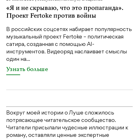
«Я и не скрываю, что это пропаганда».
М
Проект Fertoke против войны
р
В российских соцсетях набирает популярность
На
музыкальный проект Fertoke – политическая
Ге
сатира, созданная с помощью AI-
яр
инструментов. Видеоряд наслаивает смыслы
об
один на...
У
Узнать больше
Вокруг моей истории о Луше сложилось
потрясающее читательское сообщество.
Читатели присылали чудесные иллюстрации к
роману, оставляли ценные экспертные