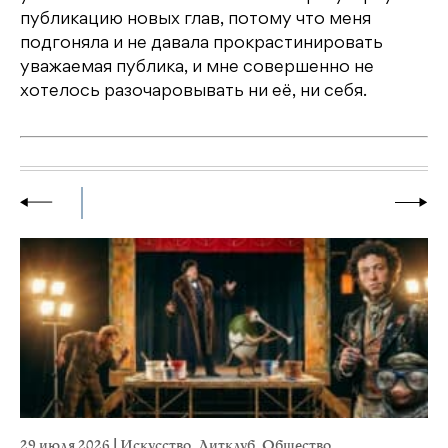
публикацию новых глав, потому что меня
подгоняла и не давала прокрастинировать
уважаемая публика, и мне совершенно не
хотелось разочаровывать ни её, ни себя.
29 июля 2026
|
Искусство
,
Литклуб
,
Общество
23