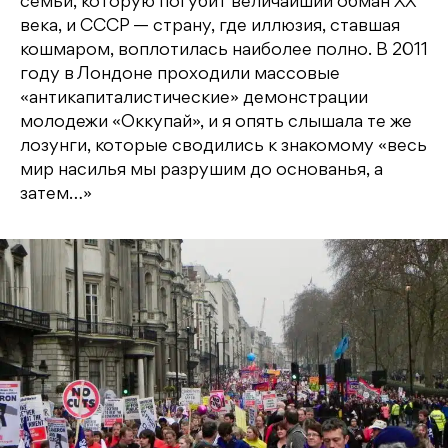
семьи, которую погубит величайший обман ХХ
века, и СССР — страну, где иллюзия, ставшая
кошмаром, воплотилась наиболее полно. В 2011
году в Лондоне проходили массовые
«антикапиталистические» демонстрации
молодежи «Оккупай», и я опять слышала те же
лозунги, которые сводились к знакомому «весь
мир насилья мы разрушим до основанья, а
затем…»