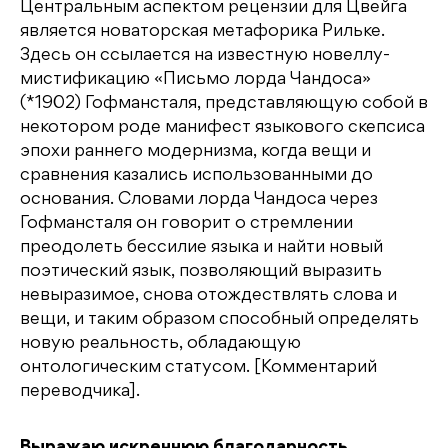
Центральным аспектом рецензии для Цвейга
является новаторская метафорика Рильке.
Здесь он ссылается на известную новеллу-
мистификацию «Письмо лорда Чандоса»
(*1902) Гофмансталя, представляющую собой в
некотором роде манифест языкового скепсиса
эпохи раннего модернизма, когда вещи и
сравнения казались использованными до
основания. Словами лорда Чандоса через
Гофмансталя он говорит о стремлении
преодолеть бессилие языка и найти новый
поэтический язык, позволяющий выразить
невыразимое, снова отождествлять слова и
вещи, и таким образом способный определять
новую реальность, обладающую
онтологическим статусом. [Комментарий
переводчика].
Выражаю искреннюю благодарность