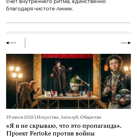
счет внутреннего ритма, единственно
благодаря чистоте линии.
29 июля 2026
|
Искусство
,
Литклуб
,
Общество
23
«Я и не скрываю, что это пропаганда».
М
Проект Fertoke против войны
р