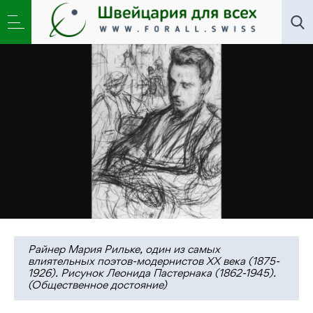
Искусство
,
Литклуб
,
Новости
,
Школа
»
Стефан
Цвейг. «Новые стихотворения» Рильке
Райнер Мария Рильке, один из самых
влиятельных поэтов-модернистов XX века (1875-
1926). Рисунок Леонида Пастернака (1862-1945).
(Общественное достояние)