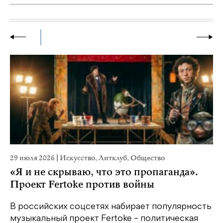
29 июля 2026
|
Искусство
,
Литклуб
,
Общество
23
«Я и не скрываю, что это пропаганда».
М
Проект Fertoke против войны
р
В российских соцсетях набирает популярность
На
музыкальный проект Fertoke – политическая
Ге