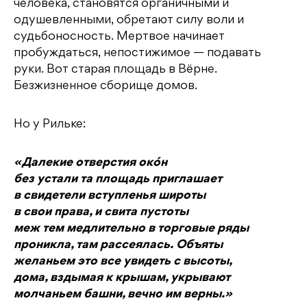
человека, становятся органичными и
одушевленными, обретают силу воли и
судьбоносность. Мертвое начинает
пробуждаться, непостижимое — подавать
руки. Вот старая площадь в Вёрне.
Безжизненное сборище домов.
Но у Рильке:
«Далекие отверстия окóн
без устали та площадь приглашает
в свидетели вступленья широты
в свои права, и свита пустоты
меж тем медлительно в торговые ряды
проникла, там рассеялась. Объяты
желаньем это все увидеть с высоты,
дома, вздымая к крышам, укрывают
молчаньем башни, вечно им верны.»