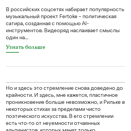
В российских соцсетях набирает популярность
На
музыкальный проект Fertoke – политическая
Ге
сатира, созданная с помощью AI-
яр
инструментов. Видеоряд наслаивает смыслы
об
один на...
У
Узнать больше
Но и здесь это стремление снова доведено до
крайности. И здесь, мне кажется, пластичное
проникновение больше невозможно, и Рильке в
некоторых стихах за пределами чисто
поэтического искусства. В его стремлении
есть что-то от неуемности отчаянных
альпинистов, которых манят только