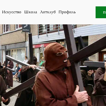
уб
,
Школа
»
Надежда Лебедева. Два стихотворения Райн
п
Искусство
Школа
Литклуб
Профиль