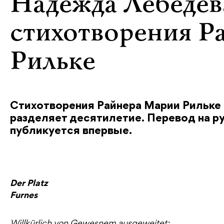
Надежда Лебедев
стихотворения Р
Рильке
Стихотворения Райнера Марии Рильке 
разделяет десятилетие. Перевод на 
публикуется впервые.
Der Platz
Furnes
Willkürlich von Gewesnem ausgeweitet: