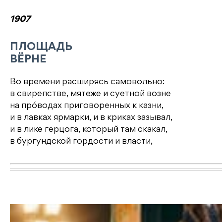
1907
ПЛОЩАДЬ
ВЁРНЕ
Во времени расширясь самовольно:
в свирепстве, мятеже и суетной возне
на прóводах приговоренных к казни,
и в лавках ярмарки, и в криках зазывал,
и в лике герцога, который там скакал,
в бургундской гордости и власти,