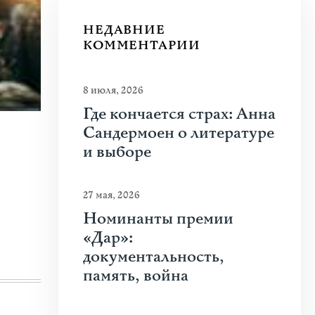
НЕДАВНИЕ
КОММЕНТАРИИ
8 июля, 2026
Где кончается страх: Анна
Сандермоен о литературе
23 июня 2026
|
Искусство
и выборе
Молдова между фресками, дронами 
На стыке границ Швейцарии, Франции и Гер
27 мая, 2026
искусства Art Basel. Она объединила на четыре
Номинанты премии
«Дар»:
Узнать больше
документальность,
память, война