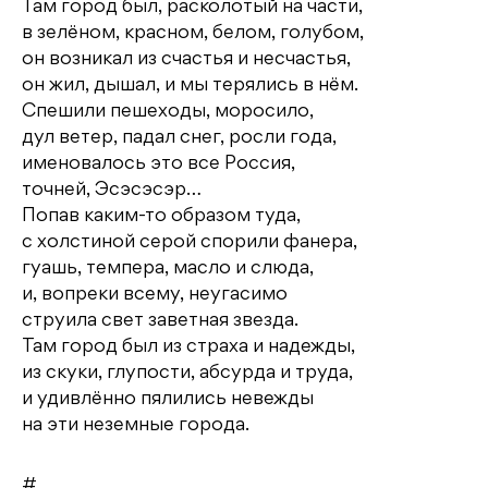
Там город был, расколотый на части,
в зелёном, красном, белом, голубом,
он возникал из счастья и несчастья,
он жил, дышал, и мы терялись в нём.
Спешили пешеходы, моросило,
дул ветер, падал снег, росли года,
именовалось это все Россия,
точней, Эсэсэсэр…
Попав каким-то образом туда,
с холстиной серой спорили фанера,
гуашь, темпера, масло и слюда,
и, вопреки всему, неугасимо
струила свет заветная звезда.
Там город был из страха и надежды,
из скуки, глупости, абсурда и труда,
и удивлённо пялились невежды
на эти неземные города.
#