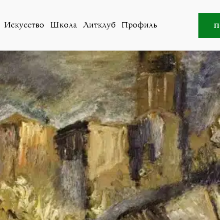
Литклуб
,
Охрантология
»
Неземные города
п
Искусство
Школа
Литклуб
Профиль