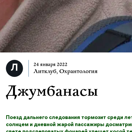
24 января 2022
Литклуб
,
Охрантология
Джумбанасы
Поезд дальнего следования тормозит среди ле
солнцем и дневной жарой пассажиры досматрив
свете подслеповатых фонарей хлещет косой те