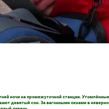
тней ночи на промежуточной станции. Утомлённы
ают девятый сон. За вагонными окнами в неверн
плый ливень.