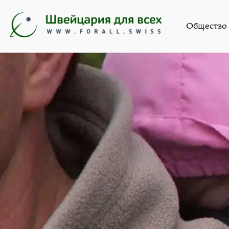
Охрантология »
Стихи, проза, пе
Общество