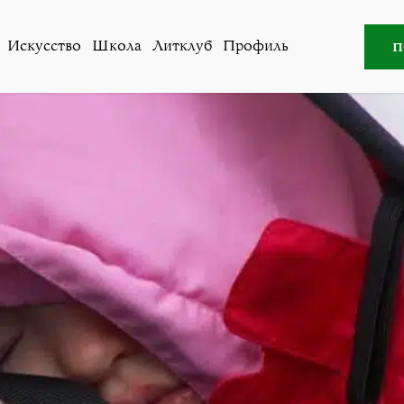
реводы Марины Охримовской, придуманные в разные год
п
Искусство
Школа
Литклуб
Профиль