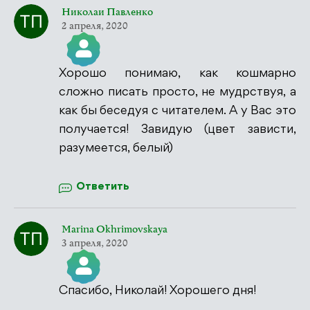
Николаи Павленко
2 апреля, 2020
Хорошо понимаю, как кошмарно
Значок &quot;Реальный человек&quot;
сложно писать просто, не мудрствуя, а
как бы беседуя с читателем. А у Вас это
получается! Завидую (цвет зависти,
разумеется, белый)
Антиспам от CleanTalk
Ответить
Marina Okhrimovskaya
3 апреля, 2020
Спасибо, Николай! Хорошего дня!
Значок &quot;Реальный человек&quot;