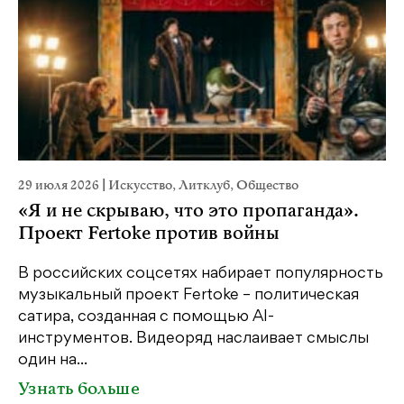
29 июля 2026
|
Искусство
,
Литклуб
,
Общество
19
«Я и не скрываю, что это пропаганда».
Я
Проект Fertoke против войны
«М
ме
В российских соцсетях набирает популярность
дл
музыкальный проект Fertoke – политическая
сатира, созданная с помощью AI-
У
инструментов. Видеоряд наслаивает смыслы
один на...
Узнать больше