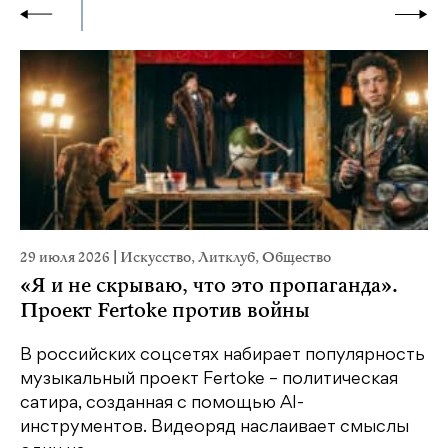
29 июля 2026
|
Искусство
,
Литклуб
,
Общество
19
«Я и не скрываю, что это пропаганда».
Я
Проект Fertoke против войны
«М
ме
В российских соцсетях набирает популярность
дл
музыкальный проект Fertoke – политическая
сатира, созданная с помощью AI-
У
инструментов. Видеоряд наслаивает смыслы