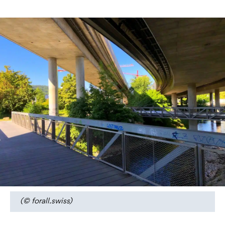
(© forall.swiss)