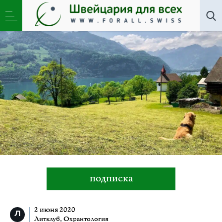
Литклуб
,
Охрантология
»
Майские хроники
карантина
подписка
2 июня 2020
Литклуб
,
Охрантология