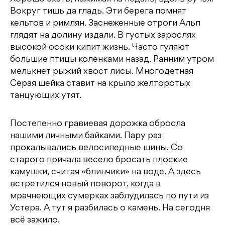
Вокруг тишь да гладь. Эти берега помнят
кельтов и римлян. Заснеженные отроги Альп
глядят на долину издали. В густых зарослях
высокой осоки кипит жизнь. Часто гуляют
большие птицы коленками назад. Ранним утром
мелькнет рыжий хвост лисы. Многодетная
Серая шейка ставит на крыло желторотых
танцующих утят.
Постепенно гравиевая дорожка обросла
нашими личными байками. Пару раз
прокалывались велосипедные шины. Со
старого причала весело бросать плоские
камушки, считая «блинчики» на воде. А здесь
встретился новый поворот, когда в
мрачнеющих сумерках заблудилась по пути из
Устера. А тут я разбилась о камень. На сегодня
всё зажило.