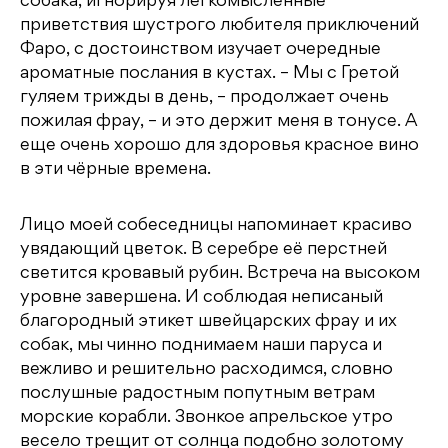
собака, игнорируя легкомысленные
приветствия шустрого любителя приключений
Фаро, с достоинством изучает очередные
ароматные послания в кустах. – Мы с Гретой
гуляем трижды в день, – продолжает очень
пожилая фрау, – и это держит меня в тонусе. А
еще очень хорошо для здоровья красное вино
в эти чёрные времена.
Лицо моей собеседницы напоминает красиво
увядающий цветок. В серебре её перстней
светится кровавый рубин. Встреча на высоком
уровне завершена. И соблюдая неписаный
благородный этикет швейцарских фрау и их
собак, мы чинно поднимаем наши паруса и
вежливо и решительно расходимся, словно
послушные радостным попутным ветрам
морские корабли. Звонкое апрельское утро
весело трещит от солнца подобно золотому