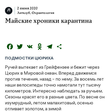
2 июня 2020
Литклуб
,
Охрантология
Майские хроники карантина
F
T
V
O
T
О
a
w
K
d
el
т
ПОДМОСТКИ ЦЮРИХА
c
it
n
e
п
Ручей вытекает из Грейфензее и бежит через
e
t
o
g
р
Цюрих в Мировой океан. Вперед движемся
b
e
kl
r
а
против течения, назад – по нему. За восемь лет
o
r
a
a
в
наши велосипеды точно намотали тут тысячу
километров. Интересно наблюдать за ручьем.
o
s
m
и
Сезоны красят его в разные цвета. По весне он
k
s
т
изумрудный, летом малахитовый, осенью
ni
ь
отливает золотом, а зимой