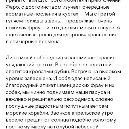
приветствия шустрого любителя приключений
Фаро, с достоинством изучает очередные
ароматные послания в кустах. – Мы с Гретой
гуляем трижды в день, – продолжает очень
пожилая фрау, – и это держит меня в тонусе. А
еще очень хорошо для здоровья красное вино
в эти чёрные времена.
Лицо моей собеседницы напоминает красиво
увядающий цветок. В серебре её перстней
светится кровавый рубин. Встреча на высоком
уровне завершена. И соблюдая неписаный
благородный этикет швейцарских фрау и их
собак, мы чинно поднимаем наши паруса и
вежливо и решительно расходимся, словно
послушные радостным попутным ветрам
морские корабли. Звонкое апрельское утро
весело трещит от солнца подобно золотому
постному маслу на голубой небесной