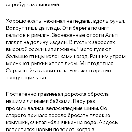
серобуромалиновый.
ki
Хорошо ехать, нажимая на педаль, вдоль ручья.
Вокруг тишь да гладь. Эти берега помнят
кельтов и римлян. Заснеженные отроги Альп
глядят на долину издали. В густых зарослях
высокой осоки кипит жизнь. Часто гуляют
большие птицы коленками назад. Ранним утром
мелькнет рыжий хвост лисы. Многодетная
Серая шейка ставит на крыло желторотых
танцующих утят.
Постепенно гравиевая дорожка обросла
нашими личными байками. Пару раз
прокалывались велосипедные шины. Со
старого причала весело бросать плоские
камушки, считая «блинчики» на воде. А здесь
встретился новый поворот, когда в