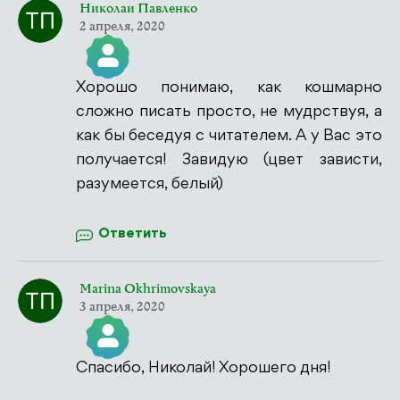
Николаи Павленко
2 апреля, 2020
Хорошо понимаю, как кошмарно
Значок &quot;Реальный человек&quot;
сложно писать просто, не мудрствуя, а
как бы беседуя с читателем. А у Вас это
получается! Завидую (цвет зависти,
разумеется, белый)
Антиспам от CleanTalk
Ответить
Marina Okhrimovskaya
3 апреля, 2020
Спасибо, Николай! Хорошего дня!
Значок &quot;Реальный человек&quot;