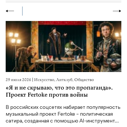
29 июля 2026
|
Искусство
,
Литклуб
,
Общество
1
«Я и не скрываю, что это пропаганда».
Проект Fertoke против войны
«
е
м
В российских соцсетях набирает популярность
…
д
музыкальный проект Fertoke – политическая
сатира, созданная с помощью AI-инструмент…