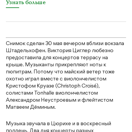
Узнать больше
Снимок сделан 30 мая вечером вблизи вокзала
Штадельхофен. Виктория Циглер любезно
предоставила для концертов террасу на
крыше. Музыканты прикрепляют ноты к
пюпитрам. Потому что майский ветер тоже
охотно играл вместе с виолончелистом
Кристофом Круазе (Christoph Croisé),
солистами Tonhalle виолончелистом
Александром Неустроевым и флейтистом
Матвеем Дёминым.
Музыка звучала в Цюрихе и в воскресный
полдень. Два дня концерты разных