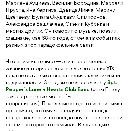
Марлена Хуциева, Василия Бородина, Марселя
Пруста, Яна Кертиса, Дэвида Линча, Марину
Цветаеву, Булата Окуджаву, Симпсонов,
Александра Башлачева, Стэнли Кубрика и
многих других. Он говорит о музыке, поэзии,
фашизме, мае 68-го года, отмечая в событиях
разных эпох парадоксальные связи.
Что примечательно — эти пересечения с
жизнью и творчеством польского гения XIX
века не оставляют впечатления эклектики или
надуманности. Это даже не коллаж как у
Sgt.
Pepper’s Lonely Hearts Club Band
(хотя Павлу
такое сравнение могло бы
понравиться). Появление каждого из этих имен
органично, потому что подчинено иногда
парадоксальной, но всегда внутренне цельной
форме авторского замысла. Весь же цикл