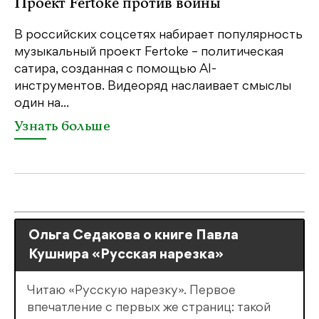
Проект Fertoke против войны
р
В российских соцсетях набирает популярность
На
музыкальный проект Fertoke – политическая
Ге
сатира, созданная с помощью AI-
яр
инструментов. Видеоряд наслаивает смыслы
об
один на...
У
Узнать больше
Ольга Седакова о книге Павла
Кушнира «Русская нарезка»
Читаю «Русскую нарезку». Первое
впечатление с первых же страниц: такой