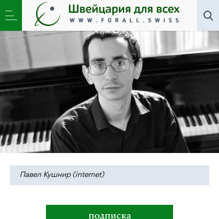
Искусство
,
Новости
,
Общество
»
«Мазурки по
средам»: проза и музыка сопротивления
Павел Кушнир (internet)
подписка