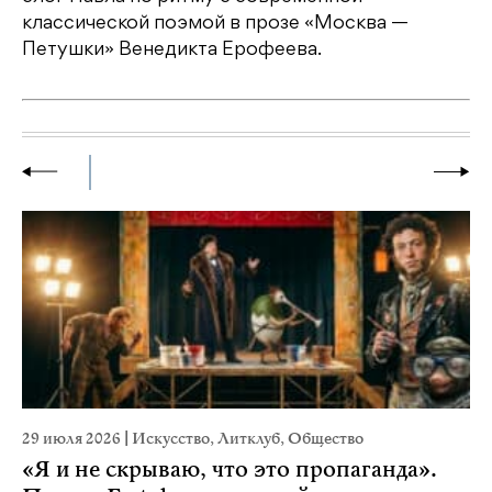
классической поэмой в прозе «Москва —
Петушки» Венедикта Ерофеева.
29 июля 2026
|
Искусство
,
Литклуб
,
Общество
23
«Я и не скрываю, что это пропаганда».
М