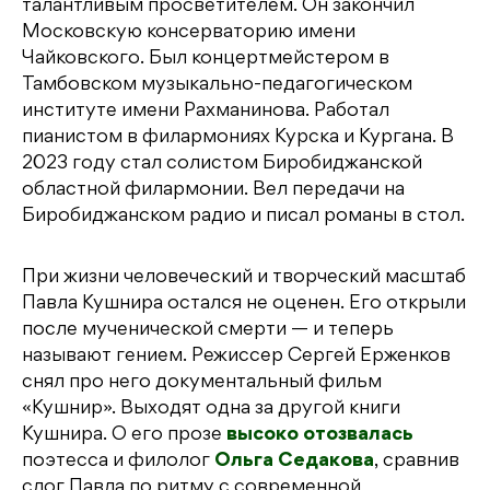
талантливым просветителем. Он закончил
Московскую консерваторию имени
Чайковского. Был концертмейстером в
Тамбовском музыкально-педагогическом
институте имени Рахманинова. Работал
пианистом в филармониях Курска и Кургана. В
2023 году стал солистом Биробиджанской
областной филармонии. Вел передачи на
Биробиджанском радио и писал романы в стол.
При жизни человеческий и творческий масштаб
Павла Кушнира остался не оценен. Его открыли
после мученической смерти — и теперь
называют гением. Режиссер Сергей Ерженков
снял про него документальный фильм
«Кушнир». Выходят одна за другой книги
Кушнира. О его прозе
высоко отозвалась
поэтесса и филолог
Ольга Седакова
, сравнив
слог Павла по ритму с современной