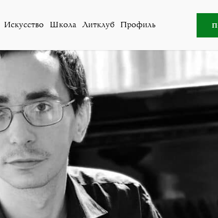
Все авторы
»
Илья Симановский
п
Искусство
Школа
Литклуб
Профиль