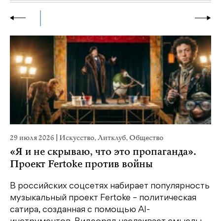
29 июля 2026
|
Искусство
,
Литклуб
,
Общество
23
«Я и не скрываю, что это пропаганда».
М
Проект Fertoke против войны
р
В российских соцсетях набирает популярность
На
музыкальный проект Fertoke – политическая
Ге
сатира, созданная с помощью AI-
яр