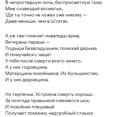
В непроглядную ночь, беспросветную тьму
Меж созвездий косматых,
1Де ты точно не нужен уже никому —
Даже меньше, чем в Штатах.
А уж там гомонят инвалиды ярма,
Ветераны параши —
Подыши безвоздушьем, понюхай дерьма
И помучайся с наше!
У тебя после смерти всего ничего,
А у них годовщина.
Матерщина покойников. Их большинство,
И у них дедовщина.
Но терпенье. Устроена смерть хорошо.
За полгода привычкой сменяется шок,
И покойник плешивый
Получает поминки, надгробный стишок