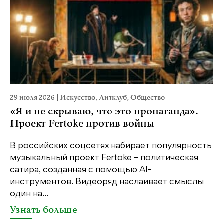
29 июля 2026
|
Искусство
,
Литклуб
,
Общество
23
«Я и не скрываю, что это пропаганда».
М
Проект Fertoke против войны
р
В российских соцсетях набирает популярность
На
музыкальный проект Fertoke – политическая
Ге
сатира, созданная с помощью AI-
яр
инструментов. Видеоряд наслаивает смыслы
об
один на...
У
Узнать больше