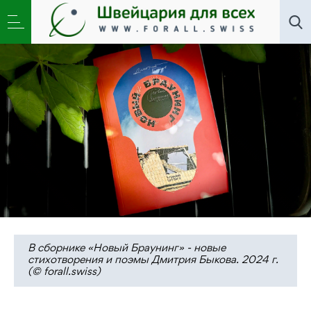
Искусство
,
Литклуб
»
На счастье. Шесть
стихотворений Дмитрия Быкова
В сборнике «Новый Браунинг» - новые
стихотворения и поэмы Дмитрия Быкова. 2024 г.
(© forall.swiss)