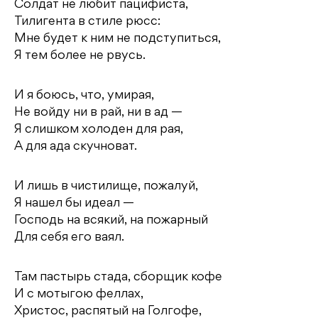
Солдат не любит пацифиста,
Тилигента в стиле рюсс:
Мне будет к ним не подступиться,
Я тем более не рвусь.
И я боюсь, что, умирая,
Не войду ни в рай, ни в ад —
Я слишком холоден для рая,
А для ада скучноват.
И лишь в чистилище, пожалуй,
Я нашел бы идеал —
Господь на всякий, на пожарный
Для себя его ваял.
Там пастырь стада, сборщик кофе
И с мотыгою феллах,
Христос, распятый на Голгофе,