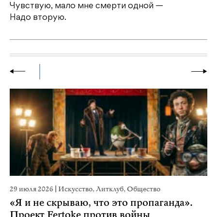
Чувствую, мало мне смерти одной —
Надо вторую.
29 июля 2026
|
Искусство
,
Литклуб
,
Общество
23
«Я и не скрываю, что это пропаганда».
М
Проект Fertoke против войны
р