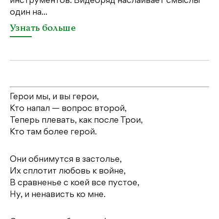
инструментов. Видеоряд наслаивает смыслы
об
один на...
У
Узнать больше
Герои мы, и вы герои,
Кто напал — вопрос второй,
Теперь плевать, как после Трои,
Кто там более герой.
Они обнимутся в застолье,
Их сплотит любовь к войне,
В сравненье с коей все пустое,
Ну, и ненависть ко мне.