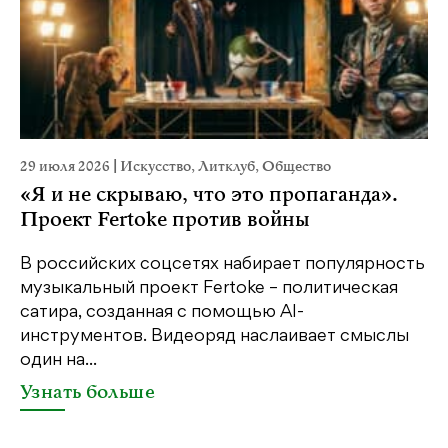
29 июля 2026
|
Искусство
,
Литклуб
,
Общество
23
«Я и не скрываю, что это пропаганда».
М
Проект Fertoke против войны
р
В российских соцсетях набирает популярность
На
музыкальный проект Fertoke – политическая
Ге
сатира, созданная с помощью AI-
яр
инструментов. Видеоряд наслаивает смыслы
об
один на...
У
Узнать больше