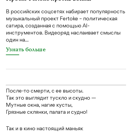
В российских соцсетях набирает популярность
На
музыкальный проект Fertoke – политическая
Ге
сатира, созданная с помощью AI-
яр
инструментов. Видеоряд наслаивает смыслы
об
один на...
У
Узнать больше
После-то смерти, с ее высоты.
Так это выглядит тускло и скудно —
Мутные окна, нагие кусты,
Грязные склянки, палата и судно!
Так и в кино настоящий маньяк