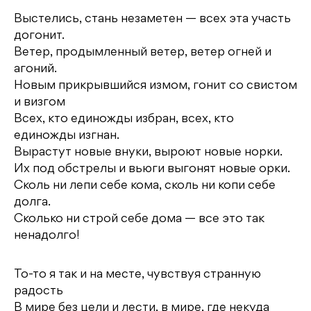
Выстелись, стань незаметен — всех эта участь
догонит.
Ветер, продымленный ветер, ветер огней и
агоний.
Новым прикрывшийся измом, гонит со свистом
и визгом
Всех, кто единожды избран, всех, кто
единожды изгнан.
Вырастут новые внуки, выроют новые норки.
Их под обстрелы и вьюги выгонят новые орки.
Сколь ни лепи себе кома, сколь ни копи себе
долга.
Сколько ни строй себе дома — все это так
ненадолго!
То-то я так и на месте, чувствуя странную
радость
В мире без цели и лести, в мире, где некуда