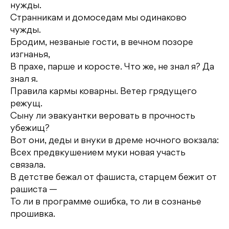
нужды.
Странникам и домоседам мы одинаково
чужды.
Бродим, незваные гости, в вечном позоре
изгнанья,
В прахе, парше и коросте. Что же, не знал я? Да
знал я.
Правила кармы коварны. Ветер грядущего
режущ.
Сыну ли эвакуантки веровать в прочность
убежищ?
Вот они, деды и внуки в дреме ночного вокзала:
Всех предвкушением муки новая участь
связала.
В детстве бежал от фашиста, старцем бежит от
рашиста —
То ли в программе ошибка, то ли в сознанье
прошивка.