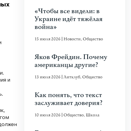
ных
«Чтобы все видели: в
Украине идёт тяжёлая
война»
15 июля 2026
|
Новости
,
Общество
и
Яков Фрейдин. Почему
американцы другие?
и.
13 июля 2026
|
Литклуб
,
Общество
ия и
Как понять, что текст
ь.
заслуживает доверия?
к,
10 июля 2026
|
Общество
,
Школа
ргом
 должен