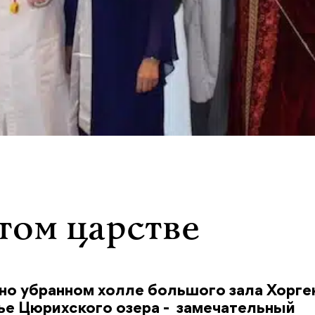
том царстве
дно убранном холле большого зала Хорге
жье Цюрихского озера - замечательный