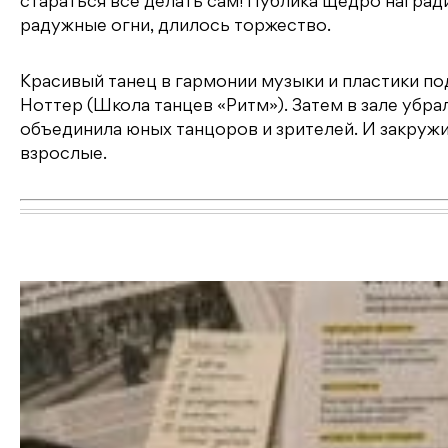
стараться всё делать сам! Публика щедро награ
радужные огни, длилось торжество.
Красивый танец в гармонии музыки и пластики п
Ноттер (Школа танцев «Ритм»). Затем в зале убра
объединила юных танцоров и зрителей. И закружи
взрослые.