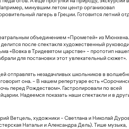
педагогов. А ещё прогулки на природу, экскурсии в
 Например, минувшим летом центр организовал
ровительный лагерь в Греции. Готовится летний от
Театральным объединением «Прометей» из Мюнхена.
– делится после спектакля художественный руковод
ьма «Вовка в Тридевятом царстве» – прототип наше
выбрали для постановки этот увлекательный сюжет».
щей отправлять незадачливых школьников в волшеб
 говорит она. – В нашем репертуаре есть «Сорочинс
Ночь перед Рождеством». Гастролировали по всей
ейцарии. Надеемся показать наши спектакли и в друг
ий Ветцель, художники – Светлана и Николай Дуров
терская Натальи и Александра Дель). Тише музыка,