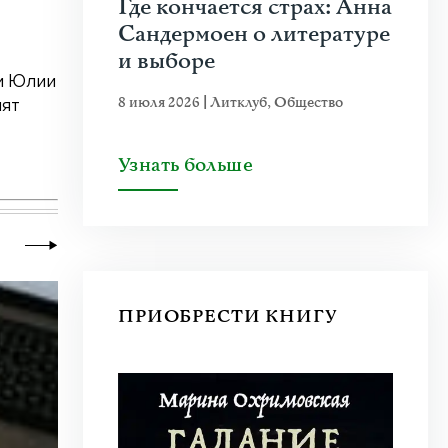
Где кончается страх: Анна
Сандермоен о литературе
и выборе
и Юлии
8 июля 2026
|
Литклуб
,
Общество
лят
Узнать больше
ПРИОБРЕСТИ КНИГУ