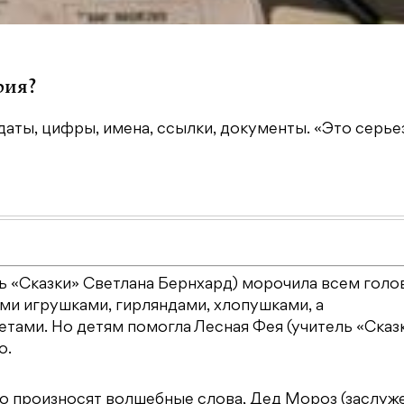
рия?
даты, цифры, имена, ссылки, документы. «Это серьез
ль «Сказки» Светлана Бернхард) морочила всем голов
и игрушками, гирляндами, хлопушками, а
тами. Но детям помогла Лесная Фея (учитель «Сказ
о.
но произносят волшебные слова, Дед Мороз (заслуж