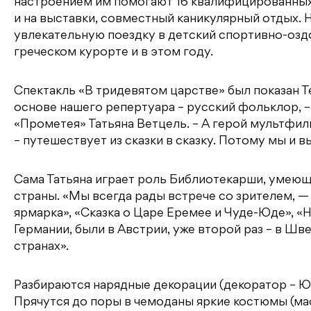
настроением им помогают 16 квалифицированных 
и на выставки, совместный каникулярный отдых.
увлекательную поездку в детский спортивно-оздо
греческом курорте и в этом году.
Спектакль «В тридевятом царстве» был показан 
основе нашего репертуара – русский фольклор, 
«Прометея» Татьяна Ветцель. – А герой мультфил
– путешествует из сказки в сказку. Потому мы и 
Сама Татьяна играет роль Библиотекарши, умею
страны. «Мы всегда рады встрече со зрителем, —
ярмарка», «Сказка о Царе Еремее и Чуде-Юде», «
Германии, были в Австрии, уже второй раз – в Шв
странах».
Разбираются нарядные декорации (декоратор – Юр
Прячутся до поры в чемоданы яркие костюмы (мас