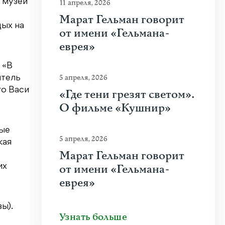
 музеи
11 апреля, 2026
Марат Гельман говорит
дых на
от имени «Гельмана-
еврея»
 «В
5 апреля, 2026
итель
го Васи
«Где тени грезят светом».
О фильме «Кушнир»
ные
5 апреля, 2026
кая
Марат Гельман говорит
от имени «Гельмана-
их
еврея»
ы).
Узнать больше