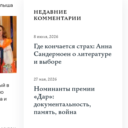
алыша
НЕДАВНИЕ
КОММЕНТАРИИ
8 июля, 2026
Где кончается страх: Анна
Сандермоен о литературе
и выборе
27 мая, 2026
ый в
Номинанты премии
но
«Дар»:
а и
документальность,
память, война