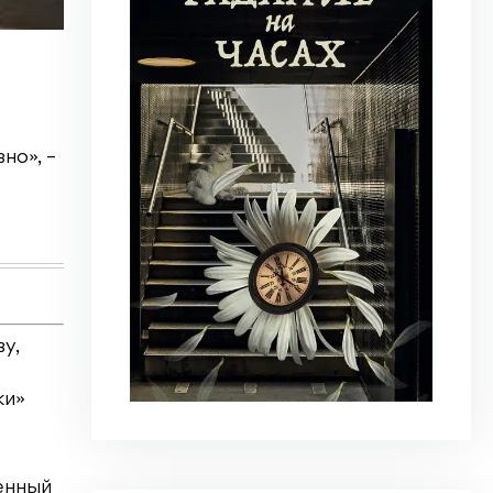
28 июня 2026
|
Новости
,
Общество
,
Школа
Как украинская «Мрія» стала част
но», –
Швейцария на пороге летних каникул. Школы
расписание на следующий. «Швейцария для вс
Узнать больше
у,
ки»
енный