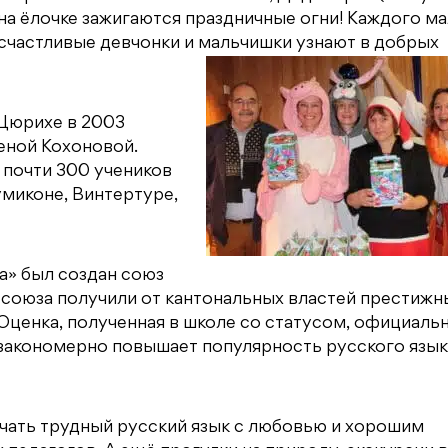
 на ёлочке зажигаются праздничные огни! Каждого м
 счастливые девчонки и мальчишки узнают в добрых
 Цюрихе в 2003
еной Кохоновой.
 почти 300 учеников
умиконе, Винтертуре,
ка» был создан союз
союза получили от кантональных властей престижн
 Оценка, полученная в школе со статусом, официаль
 закономерно повышает популярность русского язык
зучать трудный русский язык с любовью и хорошим