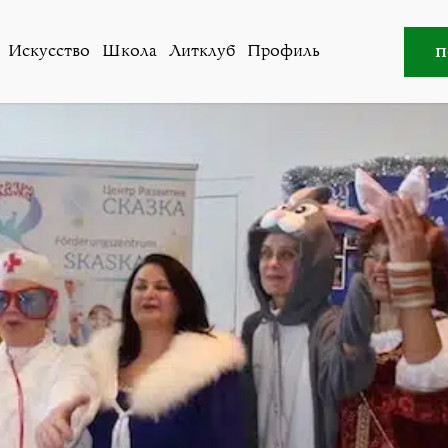
Школа
»
Сказка в Тридевятом царстве
п
Искусство
Школа
Литклуб
Профиль