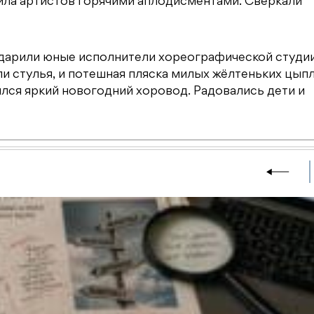
дила артистов горячими аплодисментами. Сверкали
одарили юные исполнители хореографической студи
ли стулья, и потешная пляска милых жёлтеньких цып
лся яркий новогодний хоровод. Радовались дети и