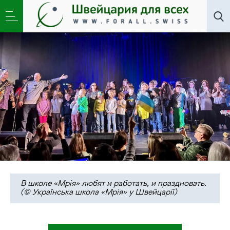
Новости
,
Общество
,
Школа
»
Как украинская
«Мрія» стала частью швейцарской школы
В школе «Мрія» любят и работать, и праздновать.
(© Українська школа «Мрія» у Швейцарії)