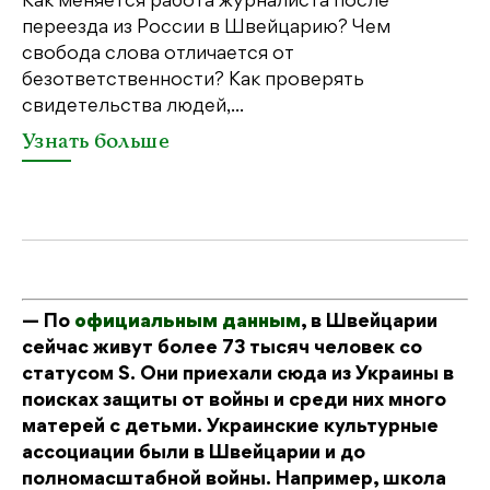
Как меняется работа журналиста после
переезда из России в Швейцарию? Чем
Чт
свобода слова отличается от
по
безответственности? Как проверять
по
свидетельства людей,...
се
Узнать больше
У
— По
официальным данным
, в Швейцарии
сейчас живут более 73 тысяч человек со
статусом S. Они приехали сюда из Украины в
поисках защиты от войны и среди них много
матерей с детьми. Украинские культурные
ассоциации были в Швейцарии и до
полномасштабной войны. Например, школа