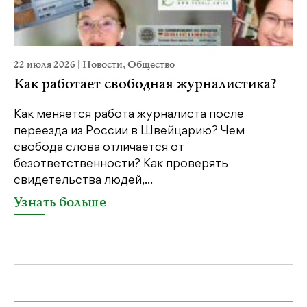
22 июля 2026
|
Новости
,
Общество
20
Как работает свободная журналистика?
П
м
Как меняется работа журналиста после
переезда из России в Швейцарию? Чем
Чт
свобода слова отличается от
по
безответственности? Как проверять
по
свидетельства людей,...
се
Узнать больше
У