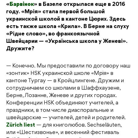
«
Барвінок
» в Базеле открылася еще в 2016
году. «Мрія» стала первой большой
украинской школой в кантоне Цюрих. Здесь
есть также школа «Крила». В Берне на слуху
«Рідне слово», во франкоязычной
Швейцарии — «Українська школа у Женеві».
Дружите?
— Конечно. Мы предоставили по договору наш
«зонтик» HSK украинской школе «Мрія» в
кантоне Тургау — в Кройцлингене. Дружим и
сотрудничаем со школами в Шаффхаузене,
Берне, Лозанне, Женеве и других городах.
Конференции HSK объединяют учителей, а
праздники, в том числе диаспоральные и
швейцарские — учителей, детей и родителей.
Zürich liest
— для книголюбов. Sechseläuten,
или «Шестизвонье», и весенний фестиваль