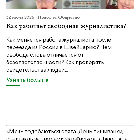
22 июля 2026
|
Новости
,
Общество
20
Как работает свободная журналистика?
П
м
Как меняется работа журналиста после
переезда из России в Швейцарию? Чем
Чт
свобода слова отличается от
по
безответственности? Как проверять
по
свидетельства людей,...
се
Узнать больше
У
«Мрії» подобаються свята. День вишиванки,
спектакль за творами українського філософа