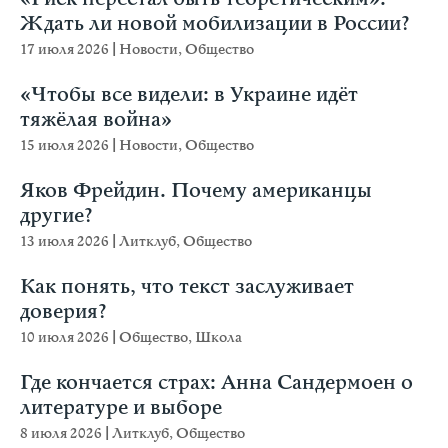
Ждать ли новой мобилизации в России?
17 июля 2026
|
Новости
,
Общество
«Чтобы все видели: в Украине идёт
тяжёлая война»
15 июля 2026
|
Новости
,
Общество
Яков Фрейдин. Почему американцы
другие?
13 июля 2026
|
Литклуб
,
Общество
Как понять, что текст заслуживает
доверия?
10 июля 2026
|
Общество
,
Школа
Где кончается страх: Анна Сандермоен о
литературе и выборе
8 июля 2026
|
Литклуб
,
Общество