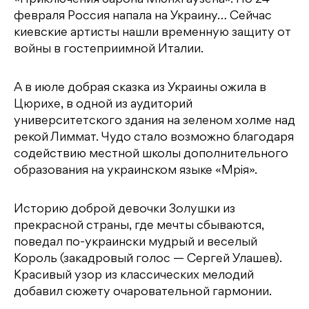
февраля Россия напала на Украину… Сейчас
киевские артисты нашли временную защиту от
войны в гостеприимной Италии.
А в июле добрая сказка из Украины ожила в
Цюрихе, в одной из аудиторий
университетского здания на зеленом холме над
рекой Лиммат. Чудо стало возможно благодаря
содействию местной школы дополнительного
образования на украинском языке «Мрiя».
Историю доброй девочки Золушки из
прекрасной страны, где мечты сбываются,
поведал по-украински мудрый и веселый
Король (закадровый голос — Сергей Улашев).
Красивый узор из классических мелодий
добавил сюжету очаровательной гармонии.