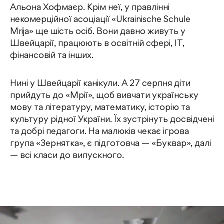
Альона Хофмаєр. Крім неї, у правлінні
некомерційної асоціації «Ukrainische Schule
Mrija» ще шiсть осіб. Вони давно живуть у
Швейцарії, працюють в освітній сфері, IT,
фінансовій та інших.
Нині у Швейцарії канікули. А 27 серпня діти
прийдуть до «Мрії», щоб вивчати українську
мову та літературу, математику, історію та
культуру рідної України. Їх зустрінуть досвідчені
та добрі педагоги. На малюків чекає ігрова
група «Зернятка», є підготовча — «Буквар», далі
— всі класи до випускного.