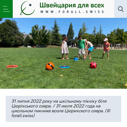
Новости
,
Переводы
,
Школа
»
Школа «Мрія» у
Цюріху береже українську мову та культуру
31 липня 2022 року на шкільному пікніку біля
Цюріхського озера. / 31 июля 2022 года на
школьном пикнике возле Цюрихского озера. (©
forall.swiss)