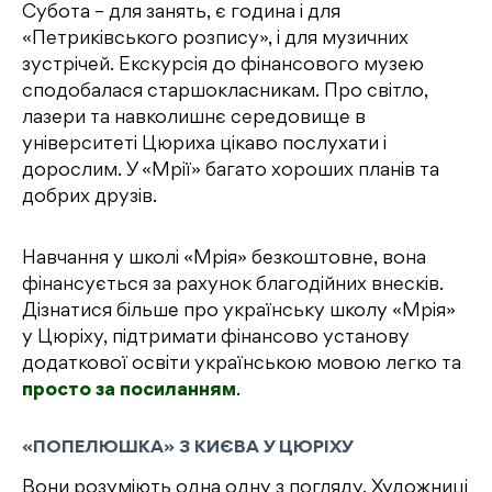
Субота – для занять, є година і для
«Петриківського розпису», і для музичних
зустрічей. Екскурсія до фінансового музею
сподобалася старшокласникам. Про світло,
лазери та навколишнє середовище в
університеті Цюриха цікаво послухати і
дорослим. У «Мрії» багато хороших планів та
добрих друзів.
Навчання у школі «Мрія» безкоштовне, вона
фінансується за рахунок благодійних внесків.
Дізнатися більше про українську школу «Мрія»
у Цюріху, підтримати фінансово установу
додаткової освіти українською мовою легко та
просто за посиланням
.
«ПОПЕЛЮШКА» З КИЄВА У ЦЮРІХУ
Вони розуміють одна одну з погляду. Художниці