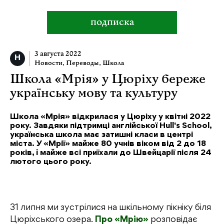
подписка
3 августа 2022
Новости
,
Переводы
,
Школа
Школа «Мрія» у Цюріху береже
українську мову та культуру
Школа «Мрія» відкрилася у Цюріху у квітні 2022
року. Завдяки підтримці англійської Hull's School,
українська школа має затишні класи в центрі
міста. У «Мрії» майже 80 учнів віком від 2 до 18
років, i майже всі приїхали до Швейцарії після 24
лютого цього року.
31 липня ми зустрілися на шкільному пікніку біля
Цюріхського озера.
Про «Мрію»
розповідає