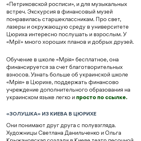
«Петриковской росписи», и для музыкальных
встреч. Экскурсия в финансовый музей
понравилась старшеклассникам. Про свет,
лазеры и окружающую среду в университете
Цюриха интересно послушать и взрослым. У
«Мрії» много хороших планов и добрых друзей.
Обучение в школе «Мрія» бесплатное, она
финансируется за счет благотворительных
взносов. Узнать больше об украинской школе
«Мрія» в Цюрихе, поддержать финансово
учреждение дополнительного образования на
украинском языке легко и
просто по ссылке.
«ЗОЛУШКА» ИЗ КИЕВА В ЦЮРИХЕ
Они понимают друг друга с полувзгляда.
Художницы Светлана Данильченко и Ольга
Крыжановская создали в Киеве театр песочной