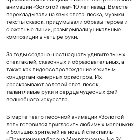
анимации «Золотой лев» 10 лет назад. Вместе
перекладывали на язык света, песка, музыки
тексты сказок, придумывали образы героев и
сюжетные линии, разыгрывали уникальные
композиции в четыре руки.
За годы создано шестнадцать удивительных
спектаклей, сказочных и образовательных, а
также как видеосопровождение к живым
концертам камерных оркестров. Их
рассказывают золотой свет, песок,
талантливые руки и сердца чудесных фей
волшебного искусства.
В марте театр песочной анимации «Золотой
лев» готовился пригласить любимых маленьких
и больших зрителей на новый спектакль
«Приключения барона Мюнхгаузена». Но 24