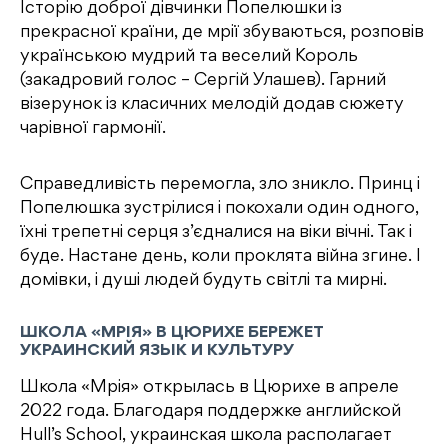
Історію доброї дівчинки Попелюшки із
прекрасної країни, де мрії збуваються, розповів
українською мудрий та веселий Король
(закадровий голос – Сергій Улашев). Гарний
візерунок із класичних мелодій додав сюжету
чарівної гармонії.
Справедливість перемогла, зло зникло. Принц і
Попелюшка зустрілися і покохали один одного,
їхні трепетні серця з’єдналися на віки вічні. Так і
буде. Настане день, коли проклята війна згине. І
домiвки, і душі людей будуть світлі та мирні.
ШКОЛА «МРІЯ» В ЦЮРИХЕ БЕРЕЖЕТ
УКРАИНСКИЙ ЯЗЫК И КУЛЬТУРУ
Школа «Мрія» открылась в Цюрихе в апреле
2022 года. Благодаря поддержке английской
Hull’s School, украинская школа располагает