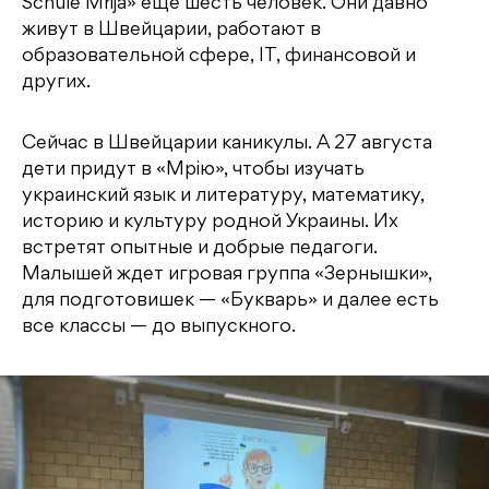
Schule Mrija» еще шесть человек. Они давно
живут в Швейцарии, работают в
образовательной сфере, IT, финансовой и
других.
Сейчас в Швейцарии каникулы. А 27 августа
дети придут в «Мрію», чтобы изучать
украинский язык и литературу, математику,
историю и культуру родной Украины. Их
встретят опытные и добрые педагоги.
Малышей ждет игровая группа «Зернышки»,
для подготовишек — «Букварь» и далее есть
все классы — до выпускного.