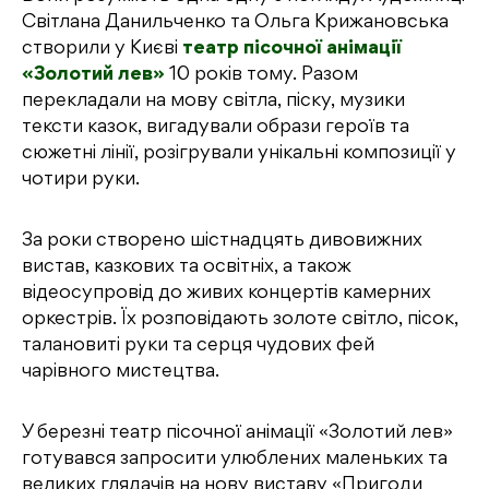
Світлана Данильченко та Ольга Крижановська
створили у Києві
театр пісочної анімації
«Золотий лев»
10 років тому. Разом
перекладали на мову світла, піску, музики
тексти казок, вигадували образи героїв та
сюжетні лінії, розігрували унікальні композиції у
чотири руки.
За роки створено шістнадцять дивовижних
вистав, казкових та освітніх, а також
відеосупровід до живих концертів камерних
оркестрів. Їх розповідають золоте світло, пісок,
талановиті руки та серця чудових фей
чарівного мистецтва.
У березні театр пісочної анімації «Золотий лев»
готувався запросити улюблених маленьких та
великих глядачів на нову виставу «Пригоди