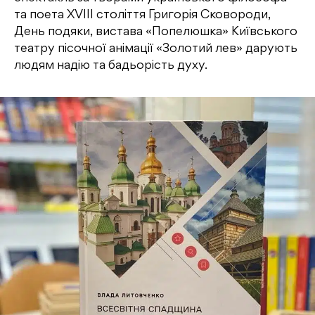
та поета XVIII століття Григорія Сковороди,
День подяки, вистава «Попелюшка» Київського
театру пісочної анімації «Золотий лев» дарують
людям надію та бадьорість духу.