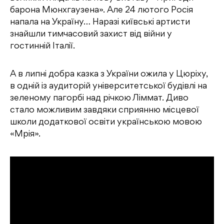
барона Мюнхгаузена». Але 24 лютого Росія
напала на Україну… Наразі київські артисти
знайшли тимчасовий захист від війни у
гостинній Італії.
А в липнi добра казка з України ожила у Цюріху,
в одній із аудиторій університетської будівлі на
зеленому пагорбі над річкою Ліммат. Диво
стало можливим завдяки сприянню місцевої
школи додаткової освіти українською мовою
«Мрія».