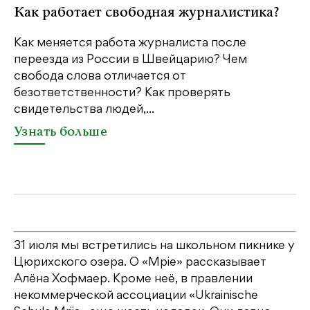
Как работает свободная журналистика?
П
м
Как меняется работа журналиста после
переезда из России в Швейцарию? Чем
Чт
свобода слова отличается от
по
безответственности? Как проверять
по
свидетельства людей,...
се
Узнать больше
У
31 июля мы встретились на школьном пикнике у
Цюрихского озера. О «Мріе» рассказывает
Алёна Хофмаер. Кроме неё, в правлении
некоммерческой ассоциации «Ukrainische