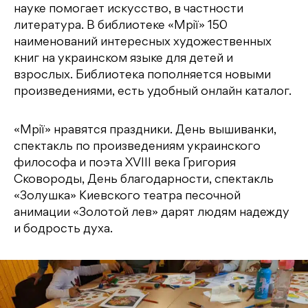
науке помогает искусство, в частности
литература. В библиотеке «Мрії» 150
наименований интересных художественных
книг на украинском языке для детей и
взрослых. Библиотека пополняется новыми
произведениями, есть удобный онлайн каталог.
«Мрії» нравятся праздники. День вышиванки,
спектакль по произведениям украинского
философа и поэта XVIII века Григория
Сковороды, День благодарности, спектакль
«Золушка» Киевского театра песочной
анимации «Золотой лев» дарят людям надежду
и бодрость духа.