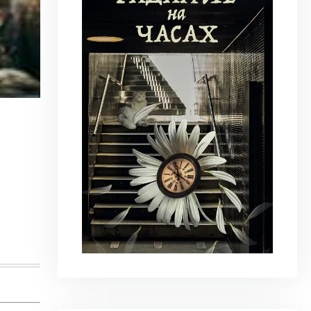
23 июня 2026
|
Искусство
Молдова между фресками, дронами 
На стыке границ Швейцарии, Франции и Гер
искусства Art Basel. Она объединила на четыре
Узнать больше