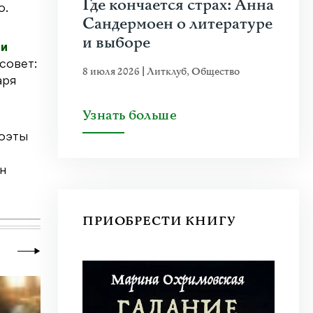
Где кончается страх: Анна
о.
Сандермоен о литературе
и выборе
и
совет:
8 июля 2026
|
Литклуб
,
Общество
аря
Узнать больше
поэты
н
ПРИОБРЕСТИ КНИГУ