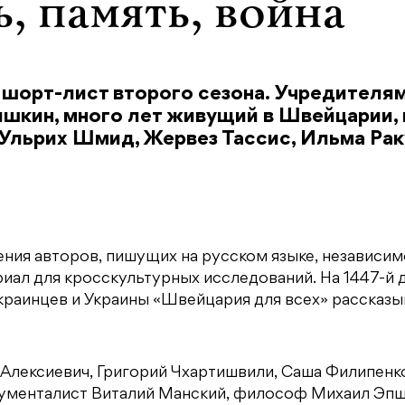
, память, война
 шорт-лист второго сезона. Учредителя
шкин, много лет живущий в Швейцарии, 
Ульрих Шмид, Жервез Тассис, Ильма Рак
ения авторов, пишущих на русском языке, независим
риал для кросскультурных исследований. На 1447-й 
раинцев и Украины «Швейцария для всех» рассказы
 Алексиевич, Григорий Чхартишвили, Саша Филипенк
ументалист Виталий Манский, философ Михаил Эпш