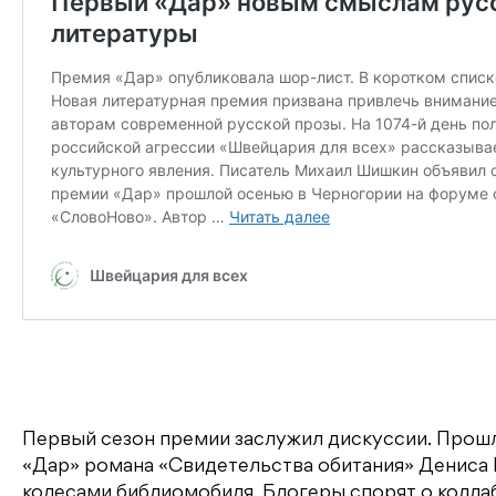
Первый сезон премии заслужил дискуссии. Прошл
«Дар» романа «Свидетельства обитания» Дениса 
колесами библиомобиля. Блогеры спорят о колл