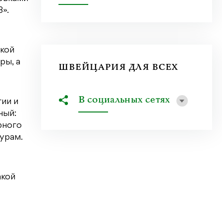
».
акой
ры, а
ШВЕЙЦАРИЯ ДЛЯ ВСЕХ
В социальных сетях
ии и
ный:
рного
турам.
акой