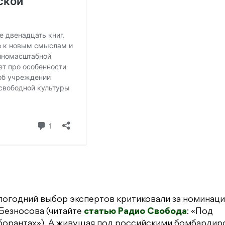
огодний выбор экспертов критиковали за номинаци
Безносова (читайте
статью Радио Свобода
: «Под
аборантах»). А живущая под российскими бомбардир