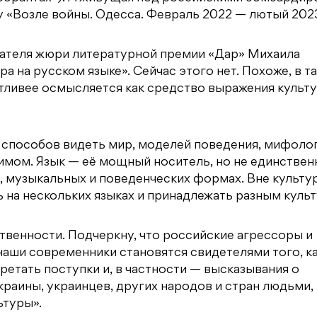
гу «Возле войны. Одесса. Февраль 2022 — лютый 2023
дателя жюри литературной премии «Дар» Михаила
 на русском языке». Сейчас этого нет. Похоже, в т
тливее осмысляется как средство выражения культу
, способов видеть мир, моделей поведения, мифолог
имом. Язык — её мощный носитель, но не единствен
х, музыкальных и поведенческих формах. Вне культу
ь на нескольких языках и принадлежать разным куль
ственности. Подчеркну, что российские агрессоры и
наши современники становятся свидетелями того, к
ретать поступки и, в частности — высказывания о
раины, украинцев, других народов и стран людьми,
ьтуры».