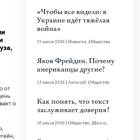
«Чтобы все видели: в
Украине идёт тяжёлая
война»
ми
и
15 июля 2026
|
Новости
,
Общество
уза,
Яков Фрейдин. Почему
американцы другие?
13 июля 2026
|
Литклуб
,
Общество
о от
день
Как понять, что текст
вает о
заслуживает доверия?
10 июля 2026
|
Общество
,
Школа
о,
тейн,