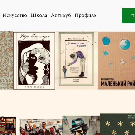
овости
»
Номинанты премии «Дар»: документальность, п
п
Искусство
Школа
Литклуб
Профиль