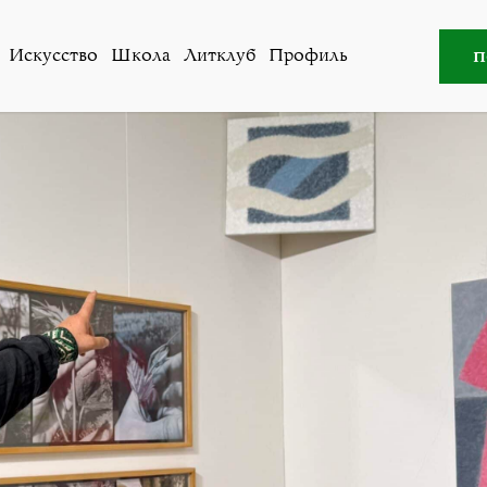
ство
,
Новости
»
Молдова между фресками, дронами и ро
п
Искусство
Школа
Литклуб
Профиль