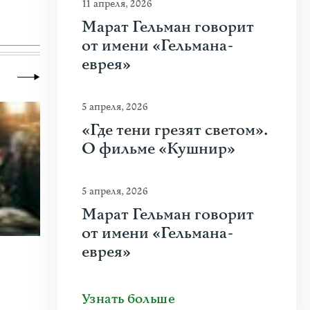
11 апреля, 2026
Марат Гельман говорит
от имени «Гельмана-
еврея»
5 апреля, 2026
«Где тени грезят светом».
О фильме «Кушнир»
5 апреля, 2026
Марат Гельман говорит
от имени «Гельмана-
еврея»
9 июня 2026
|
Искусство
,
Литклуб
Осторожно, впереди почта!
Узнать больше