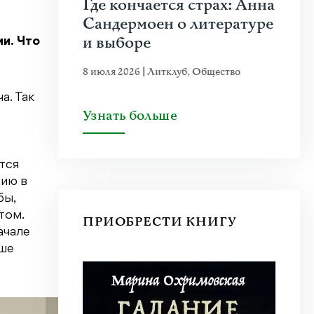
Где кончается страх: Анна
Сандермоен о литературе
и выборе
и. Что
8 июля 2026
|
Литклуб
,
Общество
а. Так
Узнать больше
тся
цию в
бы,
том.
ПРИОБРЕСТИ КНИГУ
ачале
ьше