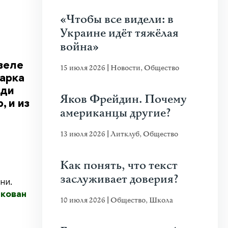
«Чтобы все видели: в
Украине идёт тяжёлая
война»
зеле
15 июля 2026
|
Новости
,
Общество
арка
еди
Яков Фрейдин. Почему
 и из
американцы другие?
13 июля 2026
|
Литклуб
,
Общество
Как понять, что текст
заслуживает доверия?
ни.
икован
10 июля 2026
|
Общество
,
Школа