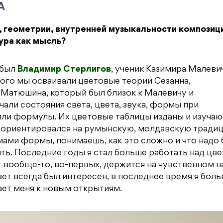
А
, геометрии, внутренней музыкальности композици
ура как мысль?
 был
Владимир Стерлигов
, ученик Казимира Малевич
того мы осваивали цветовые теории Сезанна,
Матюшина, который был близок к Малевичу и
али состояния света, цвета, звука, формы при
ли формулы. Их цветовые таблицы изданы и изучаю
, ориентировался на румынскую, молдавскую тради
мами формы, понимаешь, как это сложно и что надо 
ь. Последние годы я стал больше работать над цве
т вообще-то, во-первых, держится на чувственном н
цвет всегда был интересен, в последнее время я бол
ает меня к новым открытиям.