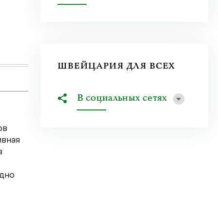
Сколько часов в неделю работает почтальон
почтой в Комюни? Чем уникален 1993...
Узнать больше
ШВЕЙЦАРИЯ ДЛЯ ВСЕХ
В социальных сетях
ов
ивная
в
удно