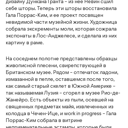
дизайну Дункана Гранта – из нее Невин сшил
себе шторы. Теперь эти шторы восстановила
Гала Поррас-Ким, и ее проект посвящен
невидимой части музейной жизни. Художница
собрала экскременты моли, которая сожрала
экспонаты в Лос-Анджелесе, и сделала из них
картину в раме.
На соседнем полотне представлены образцы
живописной плесени, свирепствующей в
Британском музее. Рядом – отпечаток ладони,
измазанной в пепле, оставшемся после того,
как самый старый скелет в Южной Америке –
так называемая Лузия – сгорел в музее Рио-де-
Жанейро. Есть объекты из пыли, осевшей на
священных предметах майя, извлеченных из
колодца в Чечен-Ице, и work in progress – Гала
Поррас-Ким собрала в витрине
непримечательные эстампы, которые были