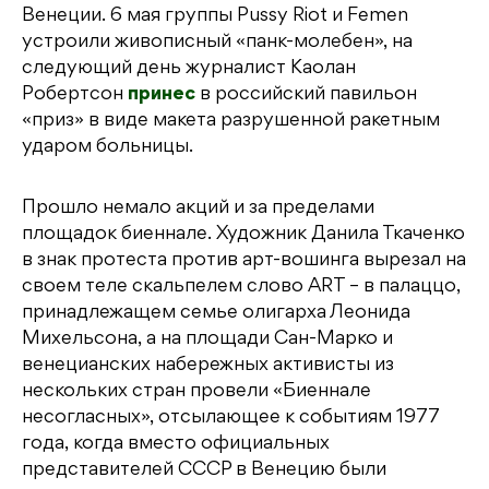
Венеции. 6 мая группы Pussy Riot и Femen
устроили живописный «панк-молебен», на
следующий день журналист Каолан
Робертсон
принес
в российский павильон
«приз» в виде макета разрушенной ракетным
ударом больницы.
Прошло немало акций и за пределами
площадок биеннале. Художник Данила Ткаченко
в знак протеста против арт-вошинга вырезал на
своем теле скальпелем слово ART – в палаццо,
принадлежащем семье олигарха Леонида
Михельсона, а на площади Сан-Марко и
венецианских набережных активисты из
нескольких стран провели «Биеннале
несогласных», отсылающее к событиям 1977
года, когда вместо официальных
представителей СССР в Венецию были