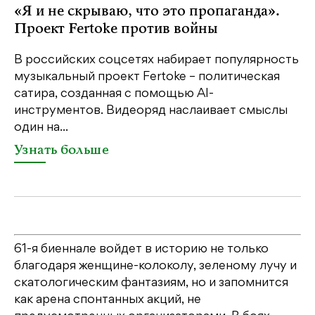
«Я и не скрываю, что это пропаганда».
М
Проект Fertoke против войны
р
В российских соцсетях набирает популярность
На
музыкальный проект Fertoke – политическая
Ге
сатира, созданная с помощью AI-
яр
инструментов. Видеоряд наслаивает смыслы
об
один на...
У
Узнать больше
61-я биеннале войдет в историю не только
благодаря женщине-колоколу, зеленому лучу и
скатологическим фантазиям, но и запомнится
как арена спонтанных акций, не