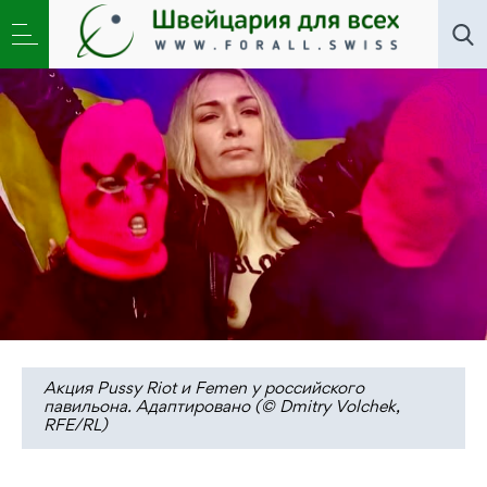
Искусство
,
Новости
»
Цветы запоздалые.
Путеводитель по Венецианской биеннале
Акция Pussy Riot и Femen у российского
павильона. Адаптировано (© Dmitry Volchek,
RFE/RL)