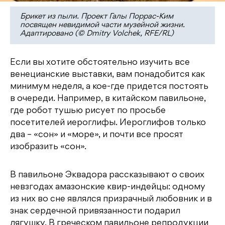
Брикет из пыли. Проект Галы Поррас-Ким
посвящен невидимой части музейной жизни.
Адаптировано (© Dmitry Volchek, RFE/RL)
Если вы хотите обстоятельно изучить все
венецианские выставки, вам понадобится как
минимум неделя, а кое-где придется постоять
в очереди. Например, в китайском павильоне,
где робот тушью рисует по просьбе
посетителей иероглифы. Иероглифов только
два – «сон» и «море», и почти все просят
изобразить «сон».
В павильоне Эквадора рассказывают о своих
невзгодах амазонские квир-индейцы: одному
из них во сне являлся призрачный любовник и в
знак сердечной привязанности подарил
лягушку. В греческом павильоне репродукции