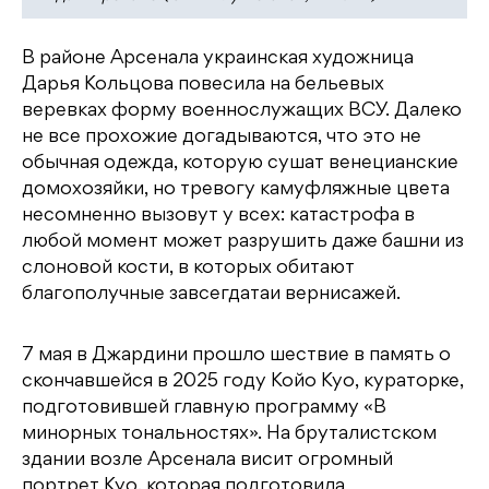
В районе Арсенала украинская художница
Дарья Кольцова повесила на бельевых
веревках форму военнослужащих ВСУ. Далеко
не все прохожие догадываются, что это не
обычная одежда, которую сушат венецианские
домохозяйки, но тревогу камуфляжные цвета
несомненно вызовут у всех: катастрофа в
любой момент может разрушить даже башни из
слоновой кости, в которых обитают
благополучные завсегдатаи вернисажей.
7 мая в Джардини прошло шествие в память о
скончавшейся в 2025 году Койо Куо, кураторке,
подготовившей главную программу «В
минорных тональностях». На бруталистском
здании возле Арсенала висит огромный
портрет Куо, которая подготовила