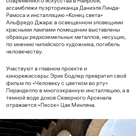
современного искусства в Найроби,
ассамбляжи пуэрториканца Даниэля Линда-
Рамоса и инсталляцию «Конец света»
Альфредо Джара: в освещенном зловещими
красными лампами помещении выставлены
образцы редкоземельных металлов, несущих,
по мнению чилийского художника, погибель
человечеству.
Участвуют в главном проекте и
кинорежиссеры: Эрик Бодлер превратил свой
фильм по «Человеку с цветком во рту»
Пиранделло в многоэкранную инсталляцию, а в
темной воде доков Северного Арсенала
отражается «Песок» Цая Минляна.