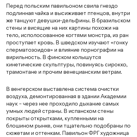
Перед польским павильоном свила гнездо
подлинная чайка и высиживает птенцов, внутри
же танцуют девушки-дельфины. В бразильском
стены и висящие на них картины похожи на
тело, исполосованное когтями монстра, из ран
проступает кровь. В шведском изучают «гонку
сперматозоидов» и влияние порнографии на
вирильность. В финском колышутся
кинетические скульптуры, повинуясь сирокко,
трамонтане и прочим венецианским ветрам.
В венгерском выставлена система очистки
воздуха, демонтированная в здании Академии
наук – через нее проходило дыхание самых
умных людей страны. В испанском стены
покрыты открытками, купленными на
блошином рынке, они тщательно подобраны по
сюжетам и оттенкам. Павильон ФРГ художница