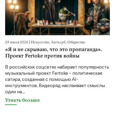
29 июля 2026
|
Искусство
,
Литклуб
,
Общество
23
«Я и не скрываю, что это пропаганда».
М
Проект Fertoke против войны
р
В российских соцсетях набирает популярность
На
музыкальный проект Fertoke – политическая
Ге
сатира, созданная с помощью AI-
яр
инструментов. Видеоряд наслаивает смыслы
об
один на...
У
Узнать больше