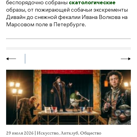
беспорядочно собраны
скатологические
образы, от пожирающей собачьи экскременты
Дивайн до снежной фекалии Ивана Волкова на
Марсовом поле в Петербурге.
29 июля 2026
|
Искусство
,
Литклуб
,
Общество
23