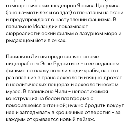
гомоэротических шедевров Янниса Царухиса
(юноша-мотылек и солдат) отпечатаны на ткани
и предупреждают о наступлении фашизма. В
павильоне Исландии показывают
сюрреалистический фильм о лазурном море и
рыдающем йети в очках.
Павильон Литвы представляет новые
видеоработы Эгле Будвитите – в ее недавнем
фильме по пляжу ползли люди-крабы, на этот
раз впавшие в транс археологи изящно дрожат
в неолитических пещерах и археологическом
музее. В павильоне Чили – непостижимая
конструкция на белой платформе с
покосившейся антенной; нужно бродить вокруг
нее и заглядывать в крошечные отверстия – за
каждым открывается новый пейзаж.