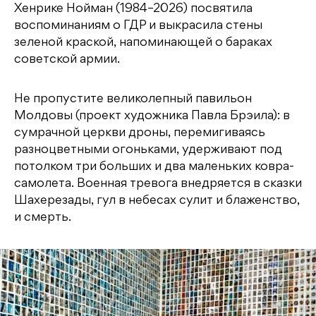
Хенрике Нойман (1984–2026) посвятила
воспоминаниям о ГДР и выкрасила стены
зеленой краской, напоминающей о бараках
советской армии.
Не пропустите великолепный павильон
Молдовы (проект художника Павла Брэила): в
сумрачной церкви дроны, перемигиваясь
разноцветными огоньками, удерживают под
потолком три больших и два маленьких ковра-
самолета. Военная тревога внедряется в сказки
Шахерезады, гул в небесах сулит и блаженство,
и смерть.