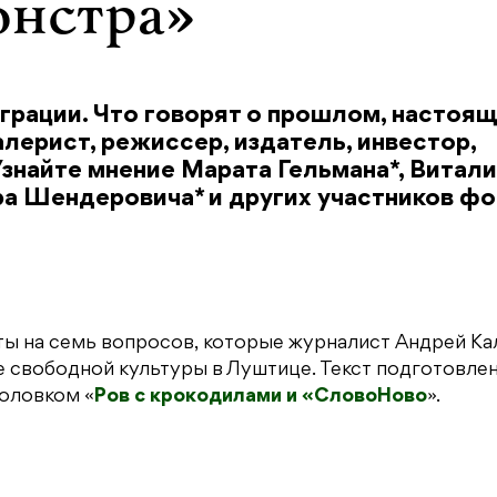
онстра»
грации. Что говорят о прошлом, настоящ
лерист, режиссер, издатель, инвестор,
знайте мнение Марата Гельмана*, Витал
ора Шендеровича* и других участников ф
ты на семь вопросов, которые журналист Андрей Ка
 свободной культуры в Луштице. Текст подготовлен
головком «
Ров с крокодилами и «СловоНово
».