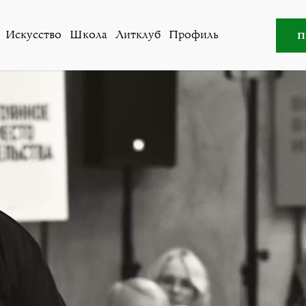
Общество
»
«Не смотреть на Россию как на многоголово
п
Искусство
Школа
Литклуб
Профиль