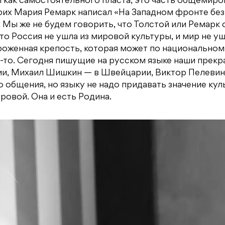
ы как самостоятельного пласта, это часть общемир
Эрих Мария Ремарк написал «На Западном фронте без
 Мы же не будем говорить, что Толстой или Ремарк 
 что Россия не ушла из мировой культуры, и мир не уш
ороженная крепость, которая может по национальном
да-то. Сегодня пишущие на русском языке наши прек
нии, Михаил Шишкин — в Швейцарии, Виктор Пелеви
 общения, но языку не надо придавать значение кул
ровой. Она и есть Родина.