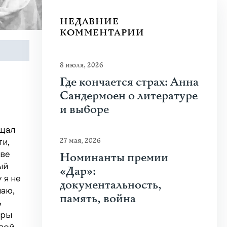
НЕДАВНИЕ
КОММЕНТАРИИ
8 июля, 2026
Где кончается страх: Анна
Сандермоен о литературе
и выборе
ущал
27 мая, 2026
ти,
Номинанты премии
тве
ый
«Дар»:
 я не
документальность,
наю,
память, война
ь
уры