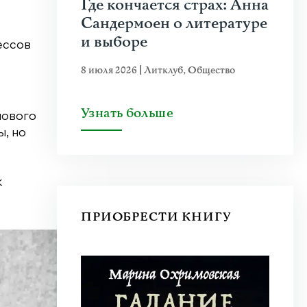
Где кончается страх: Анна
Сандермоен о литературе
и выборе
ессов
8 июля 2026
|
Литклуб
,
Общество
Узнать больше
лового
ы, но
к
ПРИОБРЕСТИ КНИГУ