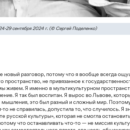
4-29 сентября 2024 г. (© Сергей Поделенко)
 не новый разговор, потому что я вообще всегда ощ
о пространство, не привязанное к государственнос
 мы живем. Я именно в мультикультурном пространс
ение. Я так был воспитан. Я вырос во Львове, котор
ы мышления, это был разный и сложный мир. Поэтому
-то не справилась, допустила то, что случилось. Я з
е русской культуры», которая не смогла остановит
 потому что останавливать что-то — не миссия культ