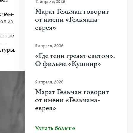
овой
11 апреля, 2026
Марат Гельман говорит
с чем-
от имени «Гельмана-
ел из
еврея»
расные
н —
5 апреля, 2026
ьтуры.
«Где тени грезят светом».
О фильме «Кушнир»
5 апреля, 2026
Марат Гельман говорит
от имени «Гельмана-
еврея»
Узнать больше