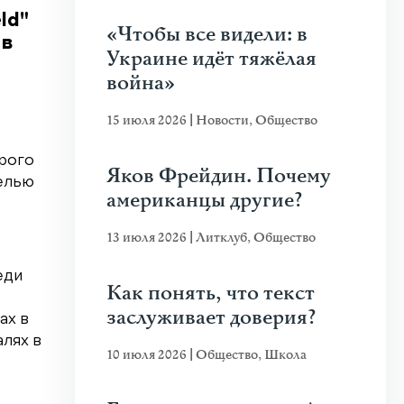
ld"
«Чтобы все видели: в
 в
Украине идёт тяжёлая
война»
15 июля 2026
|
Новости
,
Общество
орого
Яков Фрейдин. Почему
челью
американцы другие?
13 июля 2026
|
Литклуб
,
Общество
еди
Как понять, что текст
заслуживает доверия?
ах в
алях в
10 июля 2026
|
Общество
,
Школа