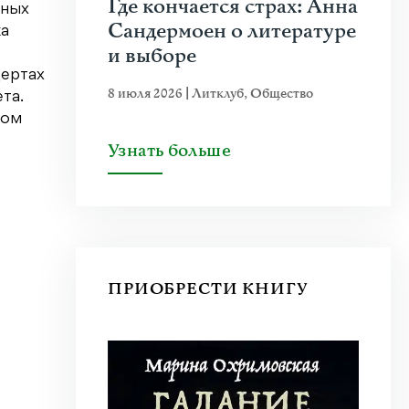
Где кончается страх: Анна
пных
Сандермоен о литературе
ка
и выборе
цертах
8 июля 2026
|
Литклуб
,
Общество
та.
ном
Узнать больше
ПРИОБРЕСТИ КНИГУ