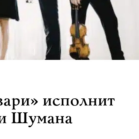
вари» исполнит
 и Шумана