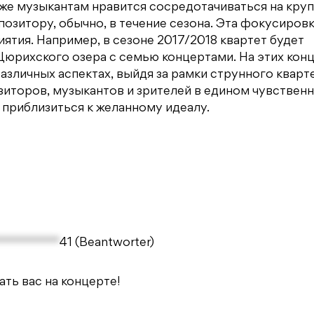
кже музыкантам нравится сосредотачиваться на кру
озитору, обычно, в течение сезона. Эта фокусиров
тия. Например, в сезоне 2017/2018 квартет будет
Цюрихского озера с семью концертами. На этих кон
азличных аспектах, выйдя за рамки струнного кварте
иторов, музыкантов и зрителей в едином чувствен
 приблизиться к желанному идеалу.
**********
41
(Beantworter)
ть вас на концерте!