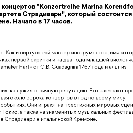
концертов "Konzertreihe Marina Korendfe
артета Страдивари", который состоится
не. Начало в 17 часов.
е. Как и виртуозный мастер инструментов, имя кот
руках первой скрипки и на два года младшей виолон
aker Hart» от G.B. Guadagnini 1767 года и альт из
ри» заслужил отличную репутацию. Его называют ср
ая около сорока концертов в год по всему миру,
 событиях. Они играют на престижных мировых сцен
и Токио, а также на знаменитых музыкальных фестив
е Страдивари в итальянской Кремоне.