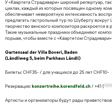
У «Квартета Страдивари» широкий репертуар, та
циклах, каждый из которых посвящен одному комп
обеспечивает невероятную интенсивность восприя
предлагать гастрольный тур по Шуберту вокруг 
творчество венского композитора раскроется в р
Такие музыкальные праздники объединяют композ
порыве, чтобы вместе с «Квартетом Страдивари»
Gartensaal der Villa Boveri, Baden
(Ländliweg 5, beim Parkhaus Ländli)
Билеты: CHF35- / для учащихся до 25 лет CHF10-
Резервация:
konzertreihe.korendfeld.ch
/
+41 (
***
Артисты и организаторы будут рады приветствова