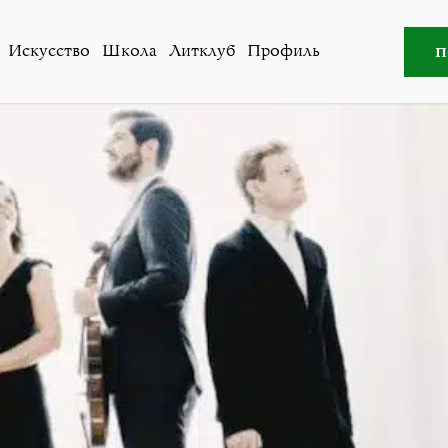
тво
»
«Квартет Страдивари» исполнит музыку Шуберта и
п
Искусство
Школа
Литклуб
Профиль