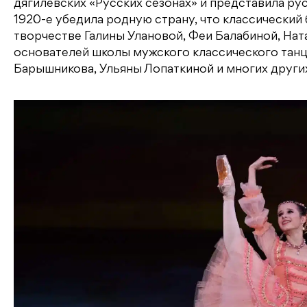
дягилевских «Русских сезонах» и представила р
1920-е убедила родную страну, что классический
творчестве Галины Улановой, Феи Балабиной, На
основателей школы мужского классического танц
Барышникова, Ульяны Лопаткиной и многих други