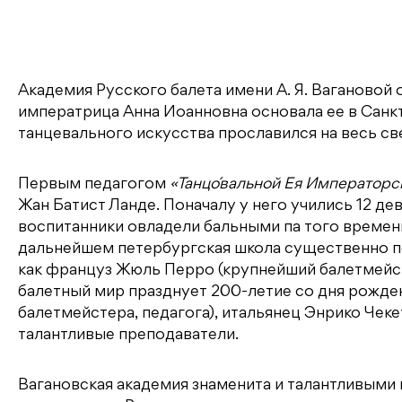
Академия Русского балета имени А. Я. Вагановой
императрица Анна Иоанновна основала ее в Санкт-
танцевального искусства прославился на весь све
Первым педагогом
«Танцо́вальной Ея Императорс
Жан Батист Ланде. Поначалу у него учились 12 де
воспитанники овладели бальными па того времени
дальнейшем петербургская школа существенно по
как француз Жюль Перро (крупнейший балетмейст
балетный мир празднует 200-летие со дня рожден
балетмейстера, педагога), итальянец Энрико Чеке
талантливые преподаватели.
Вагановская академия знаменита и талантливыми 