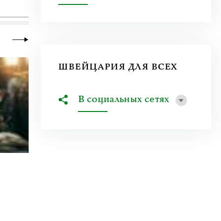
ШВЕЙЦАРИЯ ДЛЯ ВСЕХ
В социальных сетях
23 июня 2026
|
Искусство
Молдова между фресками, дронами 
На стыке границ Швейцарии, Франции и Гер