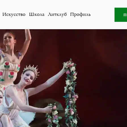
о
»
«Фея кукол». Академия Русского балета имени А. Я. 
п
Искусство
Школа
Литклуб
Профиль