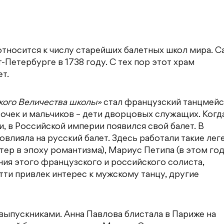
 относится к числу старейших балетных школ мира. С
Петербурге в 1738 году. С тех пор этот храм
т.
кого Величества школы»
стал французский танцмей
вочек и мальчиков – дети дворцовых служащих. Когд
, в Российской империи появился свой балет. В
влияла на русский балет. Здесь работали такие лег
ер в эпоху романтизма), Мариус Петипа (в этом го
ия этого французского и российского солиста,
тти привлек интерес к мужскому танцу, другие
выпускниками. Анна Павлова блистала в Париже на