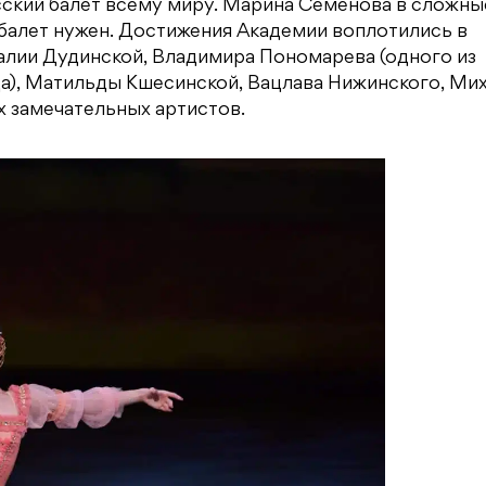
усский балет всему миру. Марина Семенова в сложны
 балет нужен. Достижения Академии воплотились в
талии Дудинской, Владимира Пономарева (одного из
а), Матильды Кшесинской, Вацлава Нижинского, Ми
х замечательных артистов.