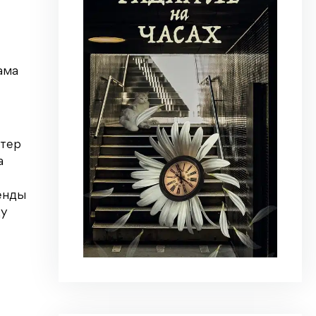
ама
стер
а
енды
ду