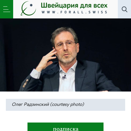
Литклуб
,
Новости
»
Полумертвые: диагноз эпохи в
романе Олега Радзинского
Олег Радзинский (courtesy photo)
подписка