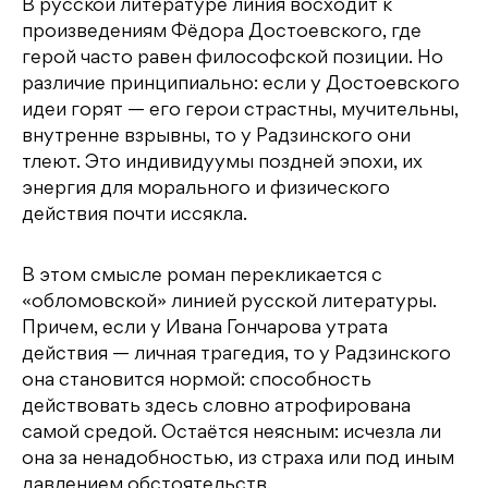
В русской литературе линия восходит к
произведениям Фёдора Достоевского, где
герой часто равен философской позиции. Но
различие принципиально: если у Достоевского
идеи горят — его герои страстны, мучительны,
внутренне взрывны, то у Радзинского они
тлеют. Это индивидуумы поздней эпохи, их
энергия для морального и физического
действия почти иссякла.
В этом смысле роман перекликается с
«обломовской» линией русской литературы.
Причем, если у Ивана Гончарова утрата
действия — личная трагедия, то у Радзинского
она становится нормой: способность
действовать здесь словно атрофирована
самой средой. Остаётся неясным: исчезла ли
она за ненадобностью, из страха или под иным
давлением обстоятельств.