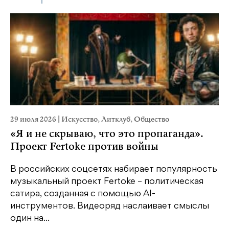
29 июля 2026
|
Искусство
,
Литклуб
,
Общество
19
«Я и не скрываю, что это пропаганда».
Я
Проект Fertoke против войны
«М
ме
В российских соцсетях набирает популярность
дл
музыкальный проект Fertoke – политическая
сатира, созданная с помощью AI-
У
инструментов. Видеоряд наслаивает смыслы
один на...