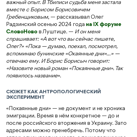
важный опыт. В Тбилиси судьба меня застала
вместе с Борисом Борисовичем
Гребенщиковым
, — рассказывал Олег
Радзинский осенью 2024 года
на IX форуме
СловоНово
в Луштице. —
И он меня
спрашивает: «А вот что вы сейчас пишете,
Олег?» «Пока — думаю, поехал, посмотрел,
вспоминаю бунинские «Окаянные дни»…» —
отвечаю ему. И Борис Борисыч говорит:
«Назовите новый роман «Покаянные дни». Так
появилось название
».
СЮЖЕТ КАК АНТРОПОЛОГИЧЕСКИЙ
ЭКСПЕРИМЕНТ
«Покаянные дни» — не документ и не хроника
эмиграции. Время в нём конкретное — до и
после российского вторжения в Украину. Зато
адресами можно пренебречь. Потому что