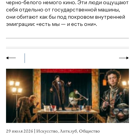
черно-белого немого кино. Эти люди ощущают
себя отдельно от государственной машины,
они обитают как бы под покровом внутренней
эмиграции: «есть мы — и есть они».
29 июля 2026
|
Искусство
,
Литклуб
,
Общество
19