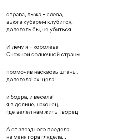
справа, лыжа – слева,
вьюга кубарем клубится,
долететь бы, не убиться
И лечу я – королева
Снежной солнечной страны
промочив насквозь штаны,
долетела! ах! цела!
и бодра, и весела!
я в долине, наконец,
где велел нам жить Творец
А от звездного предела
на меня гора глядела…