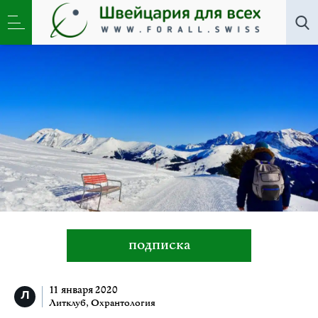
Литклуб
,
Охрантология
»
Шестеро на снегу
подписка
11 января 2020
Литклуб
,
Охрантология