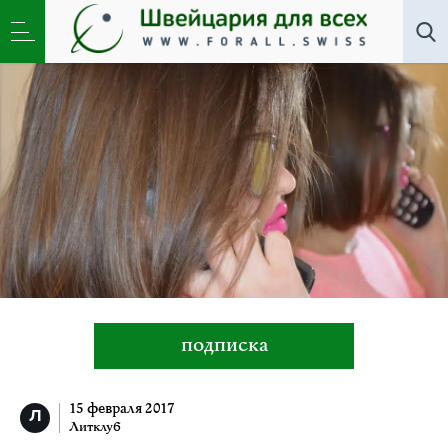
Литклуб
»
Многоженец
подписка
15 февраля 2017
Литклуб