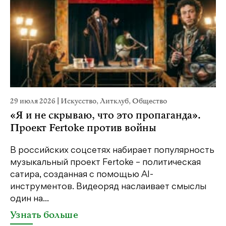
29 июля 2026
|
Искусство
,
Литклуб
,
Общество
19
«Я и не скрываю, что это пропаганда».
Я
Проект Fertoke против войны
«М
ме
В российских соцсетях набирает популярность
дл
музыкальный проект Fertoke – политическая
сатира, созданная с помощью AI-
У
инструментов. Видеоряд наслаивает смыслы
один на...
Узнать больше