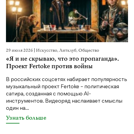
29 июля 2026
|
Искусство
,
Литклуб
,
Общество
19
«Я и не скрываю, что это пропаганда».
Я
Проект Fertoke против войны
«М
ме
В российских соцсетях набирает популярность
дл
музыкальный проект Fertoke – политическая
сатира, созданная с помощью AI-
У
инструментов. Видеоряд наслаивает смыслы
один на...
Узнать больше