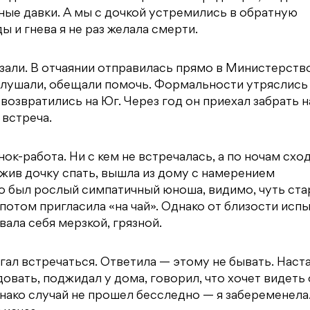
шные давки. А мы с дочкой устремились в обратную
ы и гнева я не раз желала смерти.
зали. В отчаянии отправилась прямо в Министерств
ыслушали, обещали помочь. Формальности утряслись
возвратились на Юг. Через год он приехал забрать н
 встреча.
к-работа. Ни с кем не встречалась, а по ночам сход
жив дочку спать, вышла из дому с намерением
то был рослый симпатичный юноша, видимо, чуть ст
 потом пригласила «на чай». Однако от близости исп
ала себя мерзкой, грязной.
ал встречаться. Ответила — этому не бывать. Наста
овать, поджидал у дома, говорил, что хочет видеть
нако случай не прошел бесследно — я забеременела