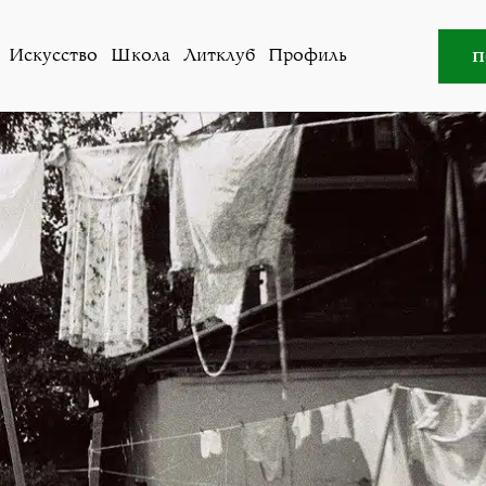
Литклуб
,
Охрантология
»
Простая советская сказка
п
Искусство
Школа
Литклуб
Профиль