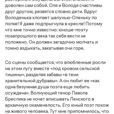
доволен сам собой. Оля и Володя счастливы
друг другом, резвятся словно дети. Вдруг
Володенька хлопает шалунью-Оленьку по
попке! Я даже подпрыгнула в кресле! Потому
что мне точно известно: юноше-поэту
позапрошлого века так себя вести не
положено. Он должен загадочно молчать и
томно вздыхать, закатывая очи горе.
Со сцены сообщается, что влюбленные росли
на этом лугу вместе «под кровом сельской
тишины», разделяя забавы «в тени
хранительной дубравы». А он любит ее «как
одна безумная душа поэта еще любить
осуждена». Волнующий тенор Павола
Бреслика не хочет вписывать Ленского в
архаичную окаменелость. Его юный поэт похож
на живого человека. Тут мне припомнилось, что