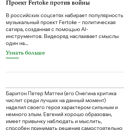
Проект Fertoke против войны
р
В российских соцсетях набирает популярность
На
музыкальный проект Fertoke – политическая
Ге
сатира, созданная с помощью AI-
яр
инструментов. Видеоряд наслаивает смыслы
об
один на...
У
Узнать больше
Баритон Петер Маттеи (его Онегина критика
числит среди лучших на данный момент)
наделил своего героя характером сильным и
немного злым. Евгений хорошо образован,
имеет привычку наблюдать и мыслить,
способен принимать решения самостоятельно