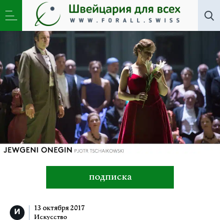
Искусство
,
Новости
»
Евгений Онегин и Барри
Коски
подписка
13 октября 2017
Искусство