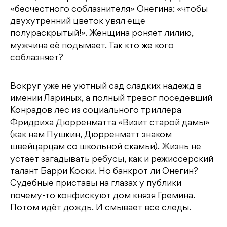
«бесчестного соблазнителя» Онегина: «чтобы
двухутренний цветок увял еще
полураскрытый!». Женщина роняет лилию,
мужчина её подымает. Так кто же кого
соблазняет?
Вокруг уже не уютный сад сладких надежд в
имении Лариных, а полный тревог поседевший
Конрадов лес из социального триллера
Фридриха Дюрренматта «Визит старой дамы»
(как нам Пушкин, Дюрренматт знаком
швейцарцам со школьной скамьи). Жизнь не
устает загадывать ребусы, как и режиссерский
талант Барри Коски. Но банкрот ли Онегин?
Судебные приставы на глазах у публики
почему-то конфискуют дом князя Гремина.
Потом идёт дождь. И смывает все следы.