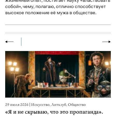
жизненный опыт, постигает науку «властвовать
собой», чему, полагаю, отлично способствует
высокое положение её мужа в обществе.
29 июля 2026
|
Искусство
,
Литклуб
,
Общество
23
«Я и не скрываю, что это пропаганда».
М