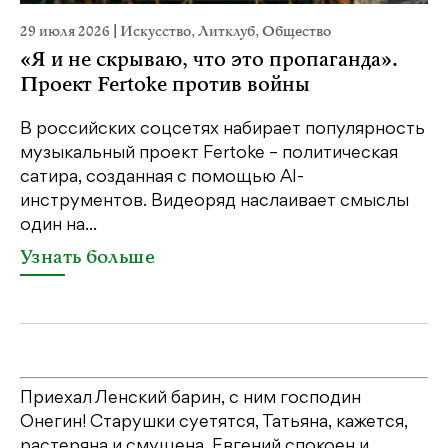
29 июля 2026
|
Искусство
,
Литклуб
,
Общество
23
«Я и не скрываю, что это пропаганда».
М
Проект Fertoke против войны
р
В российских соцсетях набирает популярность
На
музыкальный проект Fertoke – политическая
Ге
сатира, созданная с помощью AI-
яр
инструментов. Видеоряд наслаивает смыслы
об
один на...
У
Узнать больше
Приехал Ленский барин, с ним господин
Онегин! Старушки суетятся, Татьяна, кажется,
растеряна и смущена. Евгений спокоен и