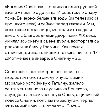
«Евгения Онегина» — энциклопедию русской
жизни – помню с детства. И советскую оперу
тоже. Её черно-белые эпизоды (из телевизора
прошлого века) и сейчас перед глазами. Мы,
советские школьницы, мечтали и страдали
вместе с благородными дворянами XIX века,
умилялись снегу в сцене дуэли, восторгались
роскоши на балу у Гремина. Как всякая
отличница, я знала: письмо Татьяна пишет в 17,
ДР отмечает в январе, а Онегину – 26.
Советское закономерно возносило на
пьедестал почета смелую чувствами и
морально устойчивую Татьяну, жалело
сентиментального неудачника Ленского,
осуждало легкомысленную Ольгу, а циничный
повеса Онегин, получая по заслугам, терпел
жизненный крах — и поделом. С этим