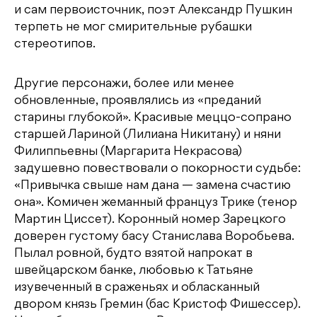
и сам первоисточник, поэт Александр Пушкин
терпеть не мог смирительные рубашки
стереотипов.
Другие персонажи, более или менее
обновленные, проявлялись из «преданий
старины глубокой». Красивые меццо-сопрано
старшей Лариной (Лилиана Никитану) и няни
Филиппьевны (Маргарита Некрасова)
задушевно повествовали о покорности судьбе:
«Привычка свыше нам дана — замена счастию
она». Комичен жеманный француз Трике (тенор
Мартин Цисcет). Коронный номер Зарецкого
доверен густому басу Станислава Воробьева.
Пылал ровной, будто взятой напрокат в
швейцарском банке, любовью к Татьяне
изувеченный в сраженьях и обласканный
двором князь Гремин (бас Кристоф Фишессер).