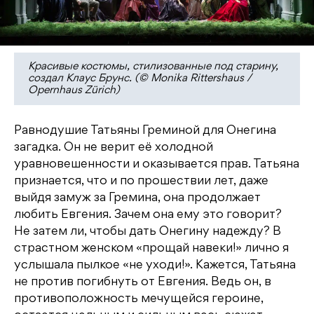
Красивые костюмы, стилизованные под старину,
создал Клаус Брунс. (© Monika Rittershaus /
Opernhaus Zürich)
Равнодушие Татьяны Греминой для Онегина
загадка. Он не верит её холодной
уравновешенности и оказывается прав. Татьяна
признается, что и по прошествии лет, даже
выйдя замуж за Гремина, она продолжает
любить Евгения. Зачем она ему это говорит?
Не затем ли, чтобы дать Онегину надежду? В
страстном женском «прощай навеки!» лично я
услышала пылкое «не уходи!». Кажется, Татьяна
не против погибнуть от Евгения. Ведь он, в
противоположность мечущейся героине,