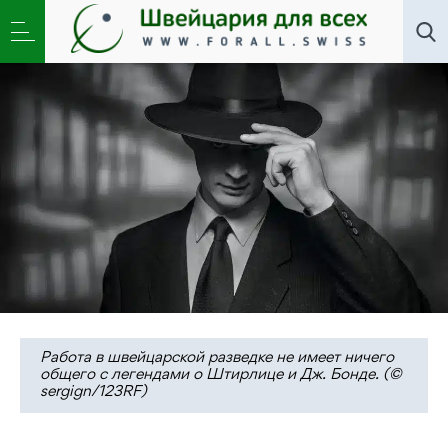
Новости
,
Общество
»
Всё, что вы хотели знать о
швейцарской разведке
Работа в швейцарской разведке не имеет ничего
общего с легендами о Штирлице и Дж. Бонде. (©
sergign/123RF)