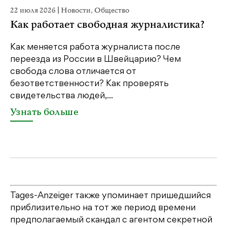
22 июля 2026
|
Новости
,
Общество
20
Как работает свободная журналистика?
П
м
Как меняется работа журналиста после
переезда из России в Швейцарию? Чем
Чт
свобода слова отличается от
по
безответственности? Как проверять
по
свидетельства людей,...
се
Узнать больше
У
Tages-Anzeiger также упоминает пришедшийся
приблизительно на тот же период времени
предполагаемый скандал с агентом секретной