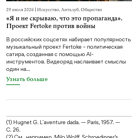
29 июля 2026
|
Искусство
,
Литклуб
,
Общество
23
«Я и не скрываю, что это пропаганда».
М
Проект Fertoke против войны
р
В российских соцсетях набирает популярность
На
музыкальный проект Fertoke – политическая
Ге
сатира, созданная с помощью AI-
яр
инструментов. Видеоряд наслаивает смыслы
об
один на...
У
Узнать больше
(1) Hugnet G. L´aventure dada. — Paris, 1957. —
С. 26.
(2) См., например, Milo Wolff, Schroedinger’s