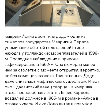
маврикиЙский дронт или додо – один из
символов государства Маврикий. Первое
упоминание об этой нелетающей птице
находят у голландских мореплавателей в 1598-
м. Последнее наблюдение в природе
зафиксировано в 1662-м. Она вымерла менее
чем за столетие с момента открытия, вероятно,
не без помощи человека. Таинственная Додо
даже считалась мифическим существом. И вот
оно – дадаисткий венец творца – вымершая
птаха, неспособная летать. Льюис Карролл
воздал ей должное в 1865-м в романе «Алиса в
стране чудес». И дух Додо витал в поэмах и