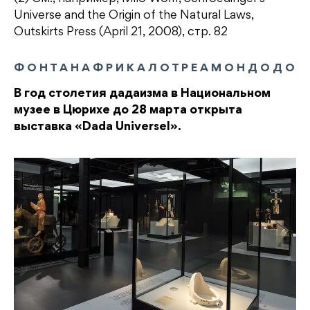
Universe and the Origin of the Natural Laws,
Outskirts Press (April 21, 2008), стр. 82
Ф О Н Т А Н А Ф Р И К А Л О Т Р Е А М О Н Д О Д О
В год столетия дадаизма в Национальном
музее в Цюрихе до 28 марта открыта
выставка «Dada Universel».