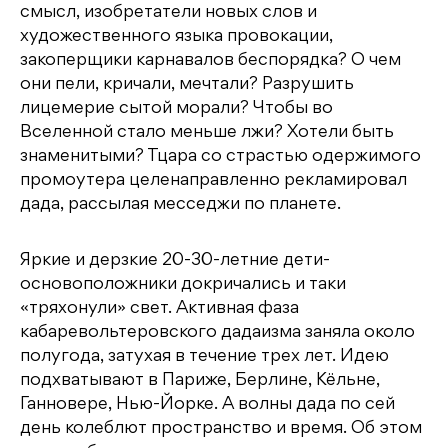
смысл, изобретатели новых слов и
художественного языка провокации,
закоперщики карнавалов беспорядка? О чем
они пели, кричали, мечтали? Разрушить
лицемерие сытой морали? Чтобы во
Вселенной стало меньше лжи? Хотели быть
знаменитыми? Тцара со страстью одержимого
промоутера целенаправленно рекламировал
дада, рассылая месседжи по планете.
Яркие и дерзкие 20-30-летние дети-
основоположники докричались и таки
«тряхонули» свет. Активная фаза
кабаревольтеровского дадаизма заняла около
полугода, затухая в течение трех лет. Идею
подхватывают в Париже, Берлине, Кёльне,
Ганновере, Нью-Йорке. А волны дада по сей
день колеблют пространство и время. Об этом