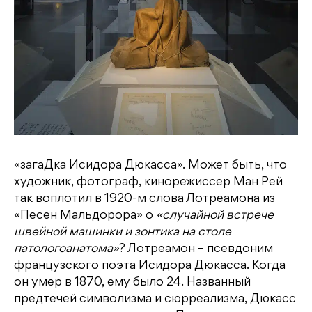
«загаДка Исидора Дюкасса». Может быть, что
художник, фотограф, кинорежиссер Ман Рей
так воплотил в 1920-м слова Лотреамона из
«Песен Мальдорора» о
«случайной встрече
швейной машинки и зонтика на столе
патологоанатома»
? Лотреамон – псевдоним
французского поэта Исидора Дюкасса. Когда
он умер в 1870, ему было 24. Названный
предтечей символизма и сюрреализма, Дюкасс