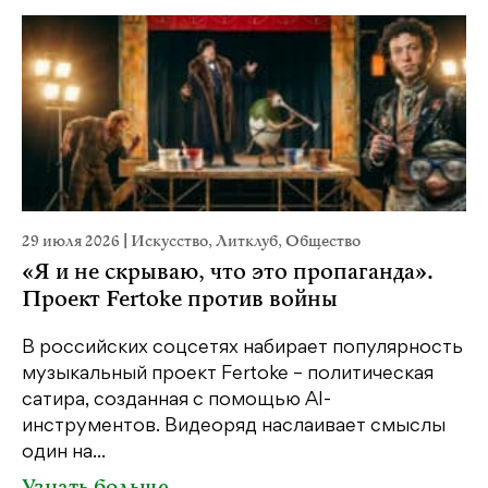
29 июля 2026
|
Искусство
,
Литклуб
,
Общество
23
«Я и не скрываю, что это пропаганда».
М
Проект Fertoke против войны
р
В российских соцсетях набирает популярность
На
музыкальный проект Fertoke – политическая
Ге
сатира, созданная с помощью AI-
яр
инструментов. Видеоряд наслаивает смыслы
об
один на...
У
Узнать больше