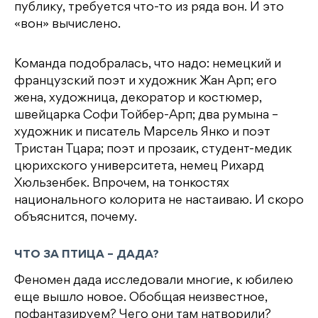
публику, требуется что-то из ряда вон. И это
«вон» вычислено.
Команда подобралась, что надо: немецкий и
французский поэт и художник Жан Арп; его
жена, художница, декоратор и костюмер,
швейцарка Софи Тойбер-Арп; два румына –
художник и писатель Марсель Янко и поэт
Тристан Тцара; поэт и прозаик, студент-медик
цюрихского университета, немец Рихард
Хюльзенбек. Впрочем, на тонкостях
национального колорита не настаиваю. И скоро
объяснится, почему.
ЧТО ЗА ПТИЦА – ДАДА?
Феномен дада исследовали многие, к юбилею
еще вышло новое. Обобщая неизвестное,
пофантазируем? Чего они там натворили?