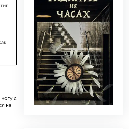
атив
как
 ногу с
ся на