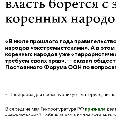
власть борется с
коренных народо
«В июле прошлого года правительство
народов «экстремистскими». А в этом
коренных народов уже «террористичес
требуем своих прав», — сказал общес
Постоянного Форума ООН по вопросам
«Швейцария для всех» публикует материал, выш
В середине мая Генпрокуратура РФ
признала
деят
«нежелательной», обвинив его в поддержке анти