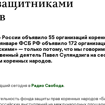
 защитниками
в
 России объявило 55 организаций корен
 январе ФСБ РФ объявило 172 организац
кими» — только потому, что мы говорим
твенный деятель Павел Суляндзига на се
 коренных народов.
едший сегодня в
Радио Свобода
.
ельность фонда защиты прав коренных народов «Б
российских выступлений на международных площадк