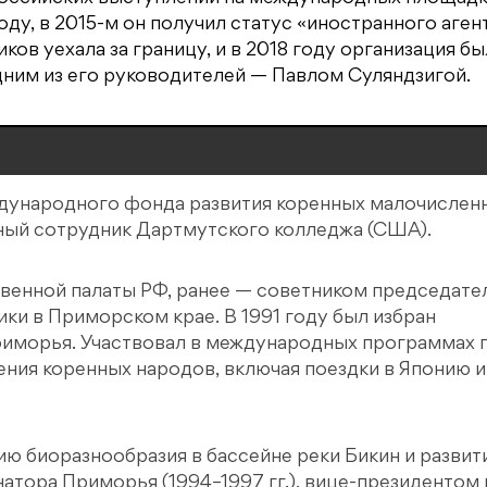
ду, в 2015-м он получил статус «иностранного агента
ков уехала за границу, и в 2018 году организация бы
дним из его руководителей — Павлом Суляндзигой.
дународного фонда развития коренных малочислен
ный сотрудник Дартмутского колледжа (США).
твенной палаты РФ, ранее — советником председате
ки в Приморском крае. В 1991 году был избран
иморья. Участвовал в международных программах 
ния коренных народов, включая поездки в Японию и
нию биоразнообразия в бассейне реки Бикин и разви
тора Приморья (1994–1997 гг.), вице-президентом 