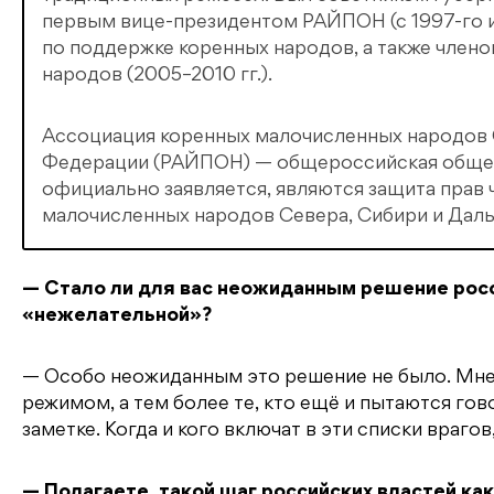
первым вице-президентом РАЙПОН (с 1997-го 
по поддержке коренных народов, а также чле
народов (2005–2010 гг.).
Ассоциация коренных малочисленных народов 
Федерации (РАЙПОН) — общероссийская общест
официально заявляется, являются защита прав 
малочисленных народов Севера, Сибири и Даль
— Стало ли для вас неожиданным решение росс
«нежелательной»?
— Особо неожиданным это решение не было. Мне к
режимом, а тем более те, кто ещё и пытаются гов
заметке. Когда и кого включат в эти списки враго
— Полагаете, такой шаг российских властей ка