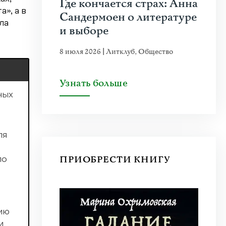
Где кончается страх: Анна
», а в
Сандермоен о литературе
ла
и выборе
8 июля 2026
|
Литклуб
,
Общество
Узнать больше
ных
ля
ПРИОБРЕСТИ КНИГУ
по
тию
и