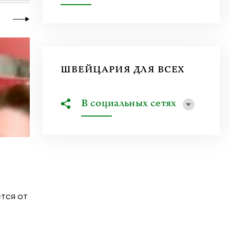
ШВЕЙЦАРИЯ ДЛЯ ВСЕХ
В социальных сетях
20 июля 2026
|
Новости
,
Общество
Почему человеку нравится стрелять
тся от
Что привлекает человека к оружию? Растуща
спорта, кино и социальных сетей? В чем...