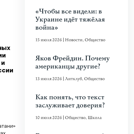
«Чтобы все видели: в
Украине идёт тяжёлая
война»
15 июля 2026
|
Новости
,
Общество
ных
ии
Яков Фрейдин. Почему
 и
американцы другие?
ссии
13 июля 2026
|
Литклуб
,
Общество
Как понять, что текст
заслуживает доверия?
10 июля 2026
|
Общество
,
Школа
атани»
ах,