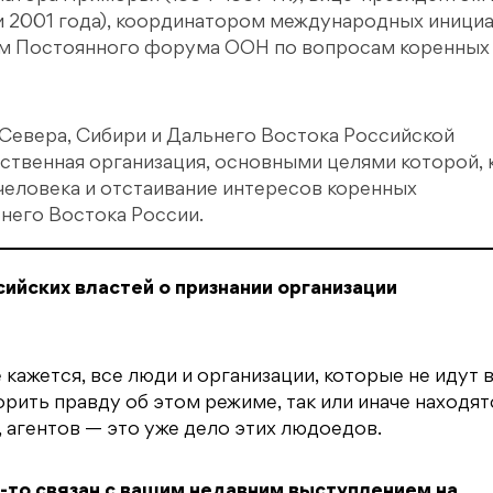
и 2001 года), координатором международных иници
ном Постоянного форума ООН по вопросам коренных
Севера, Сибири и Дальнего Востока Российской
венная организация, основными целями которой, 
человека и отстаивание интересов коренных
него Востока России.
ийских властей о признании организации
ажется, все люди и организации, которые не идут в
орить правду об этом режиме, так или иначе находят
в, агентов — это уже дело этих людоедов.
к-то связан с вашим недавним выступлением на