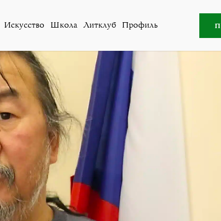
желательные». Почему в России власть борется с защит
п
Искусство
Школа
Литклуб
Профиль