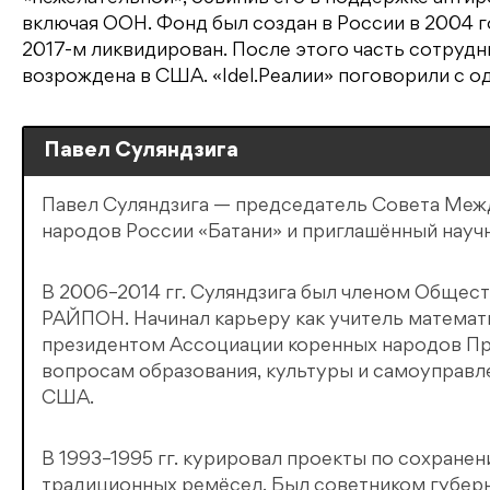
включая ООН. Фонд был создан в России в 2004 го
2017-м ликвидирован. После этого часть сотрудни
возрождена в США. «Idel.Реалии» поговорили с о
Павел Суляндзига
Павел Суляндзига — председатель Совета Меж
народов России «Батани» и приглашённый науч
В 2006–2014 гг. Суляндзига был членом Общес
РАЙПОН. Начинал карьеру как учитель математи
президентом Ассоциации коренных народов Пр
вопросам образования, культуры и самоуправле
США.
В 1993–1995 гг. курировал проекты по сохране
традиционных ремёсел. Был советником губерна