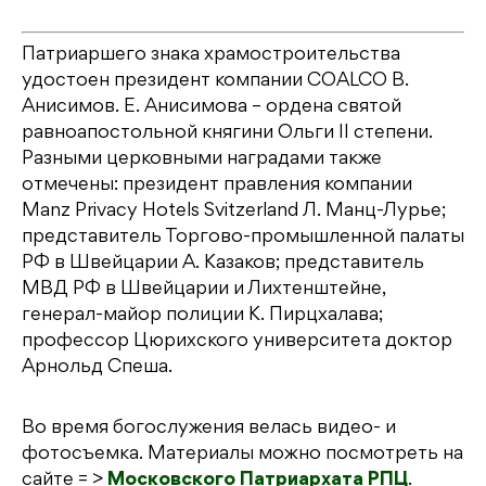
Патриаршего знака храмостроительства
удостоен президент компании СОАLCO В.
Анисимов. Е. Анисимова – ордена святой
равноапостольной княгини Ольги II степени.
Разными церковными наградами также
отмечены: президент правления компании
Manz Privacy Hotels Svitzerland Л. Манц-Лурье;
представитель Торгово-промышленной палаты
РФ в Швейцарии А. Казаков; представитель
МВД РФ в Швейцарии и Лихтенштейне,
генерал-майор полиции К. Пирцхалава;
профессор Цюрихского университета доктор
Арнольд Спеша.
Во время богослужения велась видео- и
фотосъемка. Материалы можно посмотреть на
сайте = >
Московского Патриархата РПЦ
.