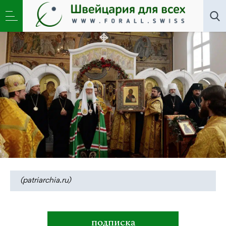
Новости
,
Общество
»
Патриарх Кирилл говорил в
Цюрихе о мучениках и чествовал храмостроителей
(patriarchia.ru)
подписка