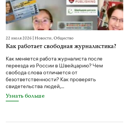
22 июля 2026
|
Новости
,
Общество
20
Как работает свободная журналистика?
П
м
Как меняется работа журналиста после
переезда из России в Швейцарию? Чем
Чт
свобода слова отличается от
по
безответственности? Как проверять
по
свидетельства людей,...
се
Узнать больше
У