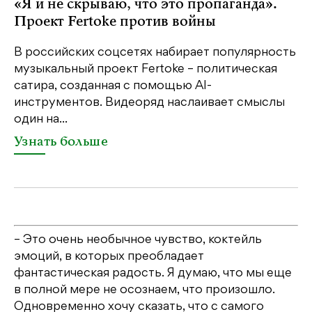
«Я и не скрываю, что это пропаганда».
М
Проект Fertoke против войны
р
В российских соцсетях набирает популярность
На
музыкальный проект Fertoke – политическая
Ге
сатира, созданная с помощью AI-
яр
инструментов. Видеоряд наслаивает смыслы
об
один на...
У
Узнать больше
– Это очень необычное чувство, коктейль
эмоций, в которых преобладает
фантастическая радость. Я думаю, что мы еще
в полной мере не осознаем, что произошло.
Одновременно хочу сказать, что с самого