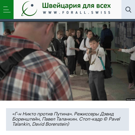
Искусство
,
Новости
,
Общество
»
Продюсер фильма
«Господин Никто против Путина»: «Манипуляция
детьми опасна»
«Г-н Никто против Путина». Режиссеры Дэвид
Боренштейн, Павел Таланкин. Стоп-кадр © Pavel
Talankin, David Borenstein)