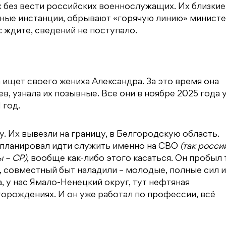
х без вести российских военнослужащих. Их близкие
азные инстанции, обрывают «горячую линию» минист
 ждите, сведений не поступало.
 ищет своего жениха Александра. За это время она
в, узнала их позывные. Все они в ноябре
2025 года 
 год.
. Их вывезли на границу, в Белгородскую область.
е планировал идти служить именно на СВО
(так росси
 – СР)
, вообще как-либо этого касаться. Он пробыл 
, совместный быт наладили – молодые, полные сил и
а, у нас Ямало-Ненецкий округ, тут нефтяная
орождениях. И он уже работал по профессии, всё