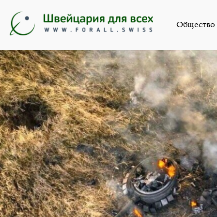
Новости
,
Общество
»
«Меся
Общество