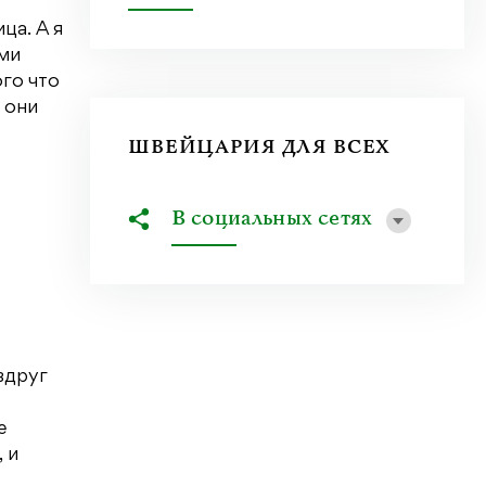
ца. А я
ами
ого что
 они
ШВЕЙЦАРИЯ ДЛЯ ВСЕХ
В социальных сетях
вдруг
е
 и