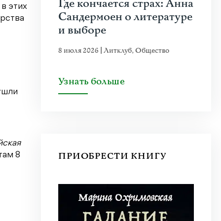
Где кончается страх: Анна
 в этих
Сандермоен о литературе
ерства
и выборе
8 июля 2026
|
Литклуб
,
Общество
Узнать больше
ушли
йская
ПРИОБРЕСТИ КНИГУ
там 8