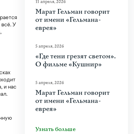
11 апреля, 2026
Марат Гельман говорит
арается
от имени «Гельмана-
всё. У
еврея»
,
5 апреля, 2026
«Где тени грезят светом».
О фильме «Кушнир»
сках
иходит
5 апреля, 2026
, и нас
Марат Гельман говорит
ал.
от имени «Гельмана-
еврея»
енную
Узнать больше