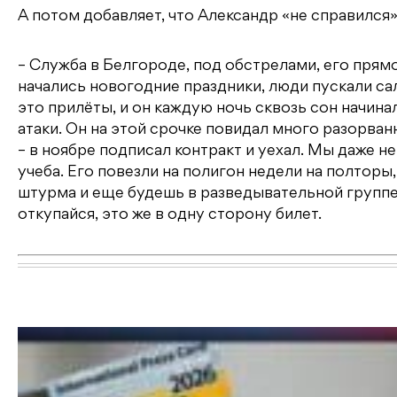
А потом добавляет, что Александр «не справился»
– Служба в Белгороде, под обстрелами, его прямо
начались новогодние праздники, люди пускали салю
это прилёты, и он каждую ночь сквозь сон начина
атаки. Он на этой срочке повидал много разорван
– в ноябре подписал контракт и уехал. Мы даже не 
учеба. Его повезли на полигон недели на полторы,
штурма и еще будешь в разведывательной группе. 
откупайся, это же в одну сторону билет.