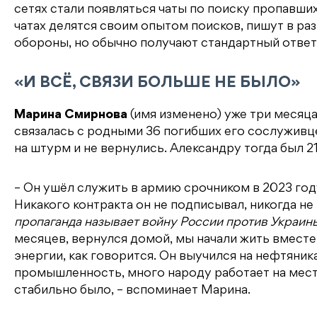
сетях стали появляться чаты по поиску пропавши
чатах делятся своим опытом поисков, пишут в р
обороны, но обычно получают стандартный ответ:
«
И ВСЁ, СВЯЗИ БОЛЬШЕ НЕ БЫЛО
»
Марина Смирнова
(имя изменено)
уже три месяца
связалась с родными 36 погибших его сослуживце
на штурм и не вернулись. Александру тогда был 21
– Он ушёл служить в армию срочником в 2023 году
Никакого контракта он не подписывал, никогда н
пропаганда называет войну России против Украины
месяцев, вернулся домой, мы начали жить вместе
энергии, как говорится. Он выучился на нефтяник
промышленность, много народу работает на мест
стабильно было, – вспоминает Марина.