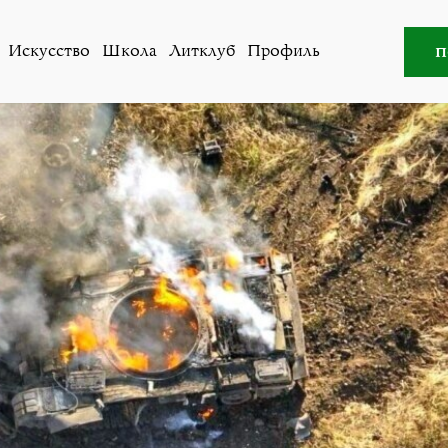
цами уже скелеты на полях лежат». Пропавшие без вест
п
Искусство
Школа
Литклуб
Профиль