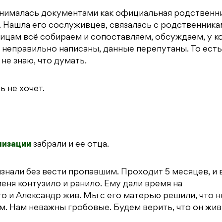
анималась документами как официальная родственни
. Нашла его сослуживцев, связалась с родственник
пицам всё собираем и сопоставляем, обсуждаем, у к
 неправильно написаны, данные перепутаны. То есть
не знаю, что думать.
 не хочет.
лизации
забрали и ее отца.
ризнали без вести пропавшим. Проходит 5 месяцев, и 
 меня контузило и ранило. Ему дали время на
то и Александр жив. Мы с его матерью решили, что н
м. Нам неважны гробовые. Будем верить, что он жив,