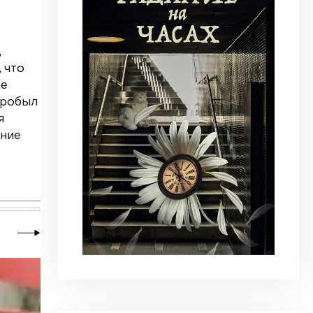
,
 что
ие
пробыл
я
ение