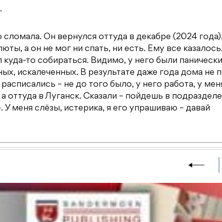
.
 сломала. Он вернулся оттуда в декабре (2024 года)
ты, а он не мог ни спать, ни есть. Ему все казалось,
л куда-то собираться. Видимо, у него были паническ
ных, искалеченных. В результате даже года дома не 
расписались – не до того было, у него работа, у мен
 а оттуда в Луганск. Сказали – пойдешь в подраздел
У меня слёзы, истерика, я его упрашиваю – давай