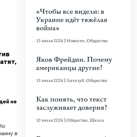
«Чтобы все видели: в
Украине идёт тяжёлая
война»
15 июля 2026
|
Новости
,
Общество
тив
Яков Фрейдин. Почему
атят,
американцы другие?
13 июля 2026
|
Литклуб
,
Общество
Как понять, что текст
дей не
заслуживает доверия?
10 июля 2026
|
Общество
,
Школа
Но
раину в