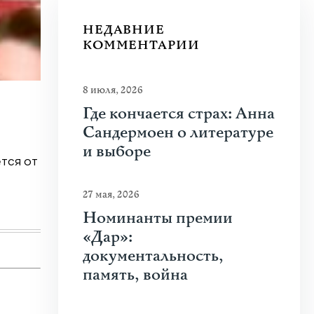
НЕДАВНИЕ
КОММЕНТАРИИ
8 июля, 2026
20 июля 2026
|
Новости
,
Общество
Где кончается страх: Анна
Почему человеку нравится стрелять
Сандермоен о литературе
и выборе
тся от
Что привлекает человека к оружию? Растуща
спорта, кино и социальных сетей? В чем...
27 мая, 2026
Узнать больше
Номинанты премии
«Дар»:
документальность,
память, война