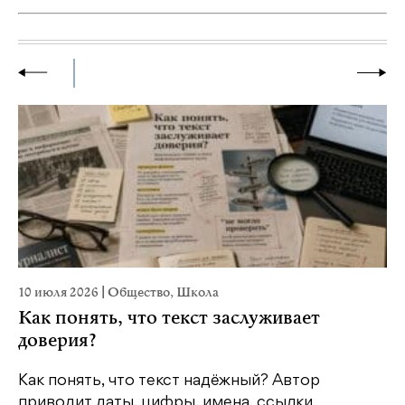
10 июля 2026
|
Общество
,
Школа
28
Как понять, что текст заслуживает
К
доверия?
ш
Как понять, что текст надёжный? Автор
Шв
приводит даты, цифры, имена, ссылки,
по