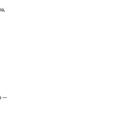
а,
з —