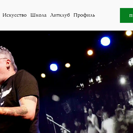
кусство
,
Литклуб
»
Поэт Дельфинов. Что ты здесь делае
п
Искусство
Школа
Литклуб
Профиль