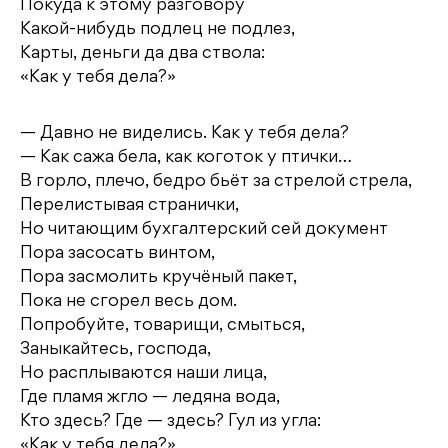
Покуда к этому разговору
Какой-нибудь подлец не подлез,
Карты, деньги да два ствола:
«Как у тебя дела?»
— Давно не виделись. Как у тебя дела?
— Как сажа бела, как коготок у птички…
В горло, плечо, бедро бьёт за стрелой стрела,
Перелистывая странички,
Но читающим бухгалтерский сей документ
Пора засосать винтом,
Пора засмолить кручёный пакет,
Пока не сгорел весь дом.
Попробуйте, товарищи, смыться,
Заныкайтесь, господа,
Но расплываются наши лица,
Где пламя жгло — ледяна вода,
Кто здесь? Где — здесь? Гул из угла:
«Как у тебя дела?»