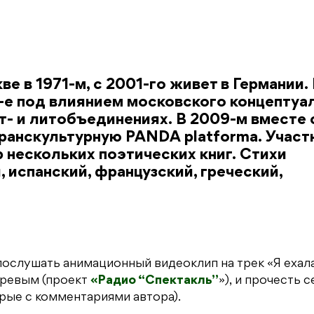
 в 1971-м, с 2001-го живет в Германии. 
0-е под влиянием московского концептуа
т- и литобъединениях. В 2009-м вместе 
ранскультурную PANDA platformа. Участ
нескольких поэтических книг. Стихи
 испанский, французский, греческий,
послушать анимационный видеоклип на трек «Я ехал
аревым (проект
«Радио “Спектакль”
»), и прочесть 
рые с комментариями автора).