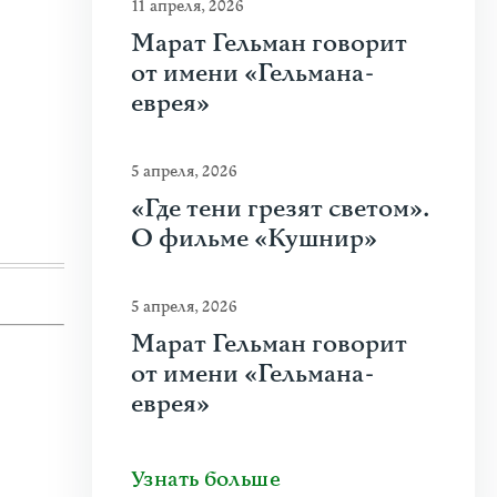
11 апреля, 2026
23 июня 2026
|
Искусство
Марат Гельман говорит
от имени «Гельмана-
Молдова между фресками, дронами 
еврея»
На стыке границ Швейцарии, Франции и Гер
искусства Art Basel. Она объединила на четыре
5 апреля, 2026
Узнать больше
«Где тени грезят светом».
О фильме «Кушнир»
5 апреля, 2026
Марат Гельман говорит
от имени «Гельмана-
еврея»
Узнать больше