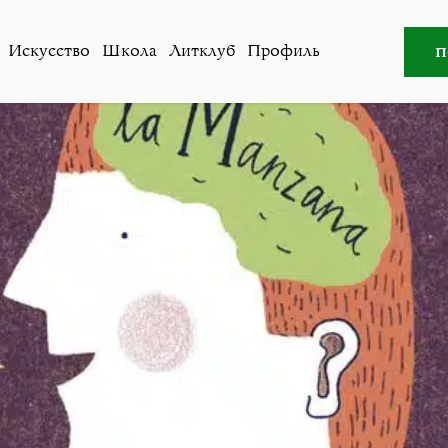
е против одного: как билингвизм влияет на эмоции, памя
п
Искусство
Школа
Литклуб
Профиль