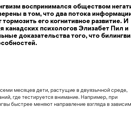
ингвизм воспринимался обществом негат
верены в том, что два потока информации
т тормозить его когнитивное развитие. И
ия канадских психологов Элизабет Пил и
ьные доказательства того, что билингви
особностей.
 семи месяцев дети, растущие в двуязычной среде,
ний, где тестируется внимание. Например, при
нгвы быстрее меняют направление взгляда в зависи