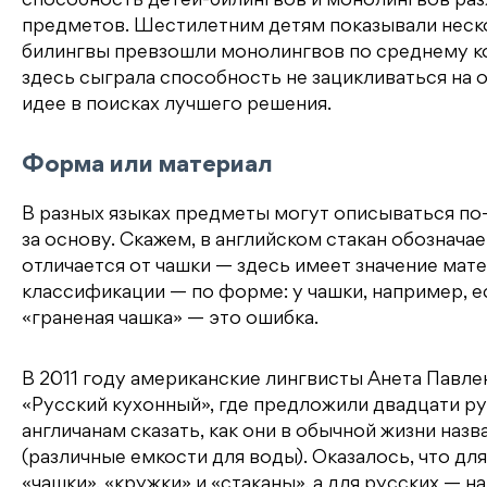
способность детей-билингвов и монолингвов разл
предметов. Шестилетним детям показывали неско
билингвы превзошли монолингвов по среднему кол
здесь сыграла способность не зацикливаться на 
идее в поисках лучшего решения.
Форма или материал
В разных языках предметы могут описываться по-
за основу. Скажем, в английском стакан обозначае
отличается от чашки — здесь имеет значение мат
классификации — по форме: у чашки, например, ес
«граненая чашка» — это ошибка.
В 2011 году американские лингвисты Анета Павл
«Русский кухонный», где предложили двадцати ру
англичанам сказать, как они в обычной жизни на
(различные емкости для воды). Оказалось, что дл
«чашки», «кружки» и «стаканы», а для русских — на