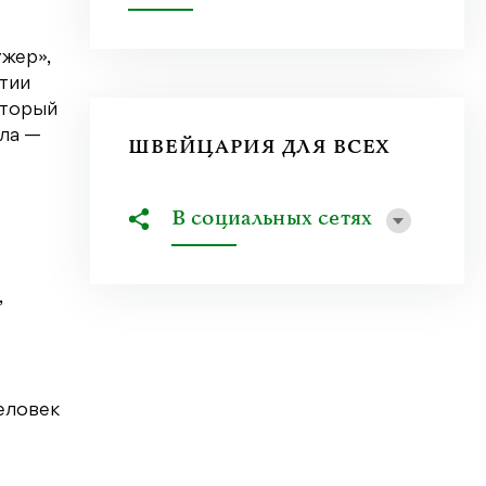
жер»,
ятии
оторый
кла —
ШВЕЙЦАРИЯ ДЛЯ ВСЕХ
В социальных сетях
,
еловек