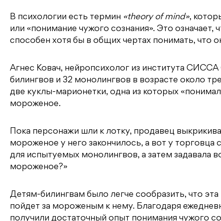
В психологии есть термин
«theory of mind»
, котор
или «понимание чужого сознания». Это означает, 
способен хотя бы в общих чертах понимать, что о
Агнес Ковач, нейропсихолог из института СИССА 
билингвов и 32 монолингвов в возрасте около тре
две куклы-марионетки, одна из которых «понимала
мороженое.
Пока персонажи шли к лотку, продавец выкрикивал 
мороженое у него закончилось, а вот у торговца
для испытуемых монолингвов, а затем задавала во
мороженое?»
Детям-билингвам было легче сообразить, что эта 
пойдет за мороженым к нему. Благодаря ежеднев
получили достаточный опыт понимания чужого с