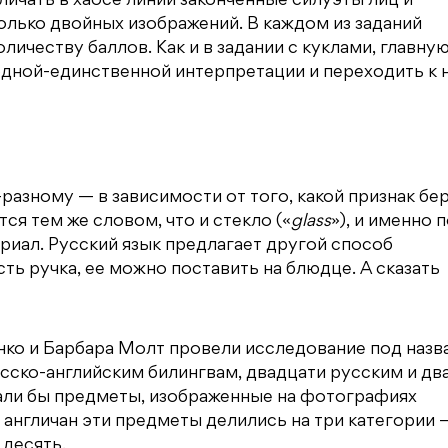
ичать в хаосе линий законченные силуэты лиц и
лько двойных изображений. В каждом из заданий
ичеству баллов. Как и в задании с куклами, главну
одной-единственной интерпретации и переходить к 
разному — в зависимости от того, какой признак бе
тся тем же словом, что и стекло («
glass
»), и именно 
ериал. Русский язык предлагает другой способ
ть ручка, ее можно поставить на блюдце. А сказать
енко и Барбара Молт провели исследование под наз
сско-английским билингвам, двадцати русским и дв
звали бы предметы, изображенные на фотографиях
я англичан эти предметы делились на три категории 
 десять.