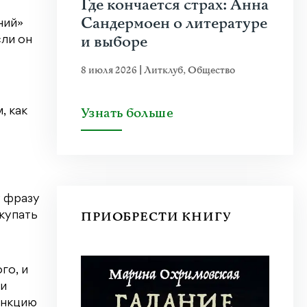
Где кончается страх: Анна
Сандермоен о литературе
ний»
и выборе
сли он
8 июля 2026
|
Литклуб
,
Общество
Узнать больше
, как
у фразу
ПРИОБРЕСТИ КНИГУ
окупать
го, и
ни
ункцию