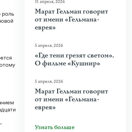
11 апреля, 2026
Марат Гельман говорит
ю роль
от имени «Гельмана-
новой
еврея»
5 апреля, 2026
«Где тени грезят светом».
рется
О фильме «Кушнир»
потому
5 апреля, 2026
Марат Гельман говорит
от имени «Гельмана-
ванием
еврея»
адцати
—
Узнать больше