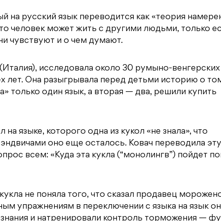
ый на русский язык переводится как «теория намере
что человек может жить с другими людьми, только е
ни чувствуют и о чем думают.
(Италия), исследовала около 30 румыно-венгерских
х лет. Она разыгрывала перед детьми историю о том
» только один язык, а вторая — два, решили купить
на языке, которого одна из кукол «не знала», что
 сэндвичами оно еще осталось. Ковач переводила эт
прос всем: «Куда эта кукла (“монолингв”) пойдет п
кукла не поняла того, что сказал продавец морожено
ным упражнениям в переключении с языка на язык о
ознания и натренировали контроль торможения — ф