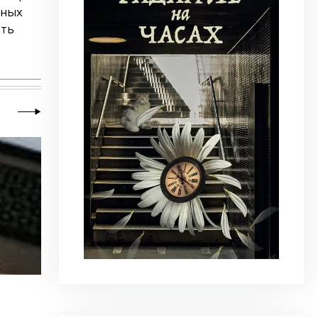
ьных
ать
28 июня 2026
|
Новости
,
Общество
,
Школа