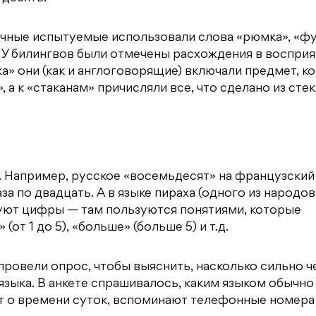
ычные испытуемые использовали слова «рюмка», «фу
а». У билингвов были отмечены расхождения в воспри
а» они (как и англоговорящие) включали предмет, к
а к «стаканам» причисляли все, что сделано из сте
а. Например, русское «восемьдесят» на французский
аза по двадцать. А в языке пираха (одного из народов
уют цифры — там пользуются понятиями, которые
от 1 до 5), «больше» (больше 5) и т.д.
провели опрос, чтобы выяснить, насколько сильно ч
языка. В анкете спрашивалось, каким языком обычно
ят о времени суток, вспоминают телефонные номера