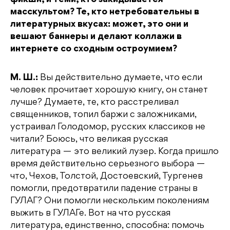
фикшн, и теми, кто закидывается
масскультом? Те, кто нетребовательны в
литературных вкусах: может, это они и
вешают баннеры и делают коллажи в
интернете со сходным остроумием?
М. Ш.:
Вы действительно думаете, что если
человек прочитает хорошую книгу, он станет
лучше? Думаете, те, кто расстреливал
священников, топил баржи с заложниками,
устраивал Голодомор, русских классиков не
читали? Боюсь, что великая русская
литература — это великий лузер. Когда пришло
время действительно серьезного выбора —
что, Чехов, Толстой, Достоевский, Тургенев
помогли, предотвратили падение страны в
ГУЛАГ? Они помогли нескольким поколениям
выжить в ГУЛАГе. Вот на что русская
литература, единственно, способна: помочь