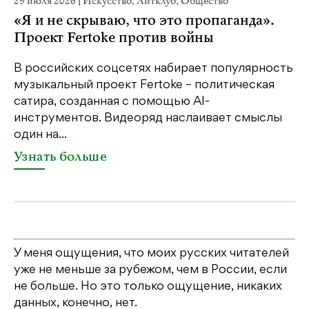
29 июля 2026
|
Искусство
,
Литклуб
,
Общество
22
«Я и не скрываю, что это пропаганда».
К
Проект Fertoke против войны
Ка
пе
В российских соцсетях набирает популярность
св
музыкальный проект Fertoke – политическая
бе
сатира, созданная с помощью AI-
св
инструментов. Видеоряд наслаивает смыслы
один на...
У
Узнать больше
У меня ощущения, что моих русских читателей
уже не меньше за рубежом, чем в России, если
не больше. Но это только ощущение, никаких
данных, конечно, нет.