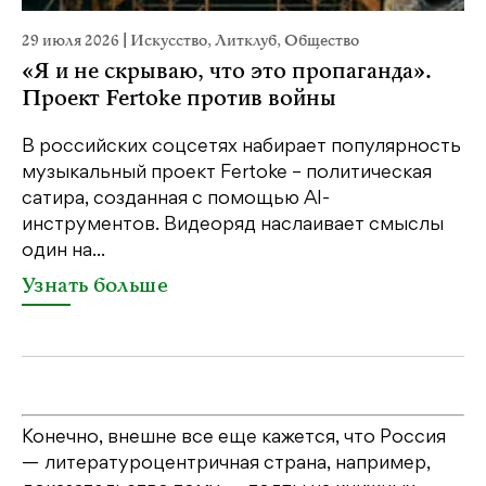
29 июля 2026
|
Искусство
,
Литклуб
,
Общество
22
«Я и не скрываю, что это пропаганда».
К
Проект Fertoke против войны
Ка
пе
В российских соцсетях набирает популярность
св
музыкальный проект Fertoke – политическая
бе
сатира, созданная с помощью AI-
св
инструментов. Видеоряд наслаивает смыслы
один на...
У
Узнать больше
Конечно, внешне все еще кажется, что Россия
— литературоцентричная страна, например,