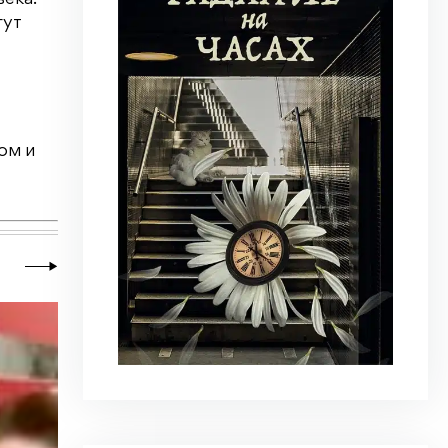
гут
ом и