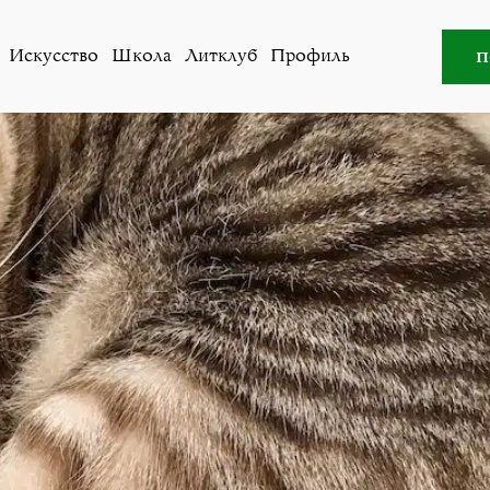
и
,
Общество
»
Мариуш Шчепановски про сон без страха и
п
Искусство
Школа
Литклуб
Профиль