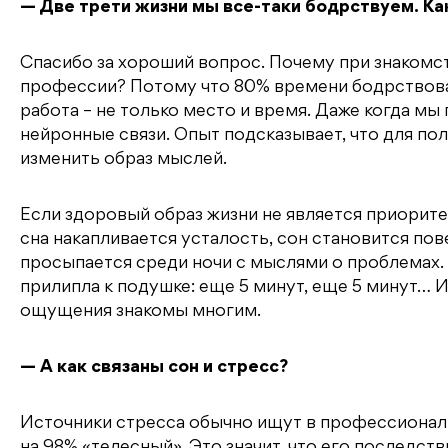
— Две трети жизни мы все-таки бодрствуем. Как
Спасибо за хороший вопрос. Почему при знакомс
профессии? Потому что 80% времени бодрствова
работа – не только место и время. Даже когда мы
нейронные связи. Опыт подсказывает, что для по
изменить образ мыслей.
Если здоровый образ жизни не является приорите
сна накапливается усталость, сон становится пов
просыпается среди ночи с мыслями о проблемах. П
прилипла к подушке: еще 5 минут, еще 5 минут… 
ощущения знакомы многим.
— А как связаны сон и стресс?
Источники стресса обычно ищут в профессиональн
на 98% «телесный». Это значит, что его последст