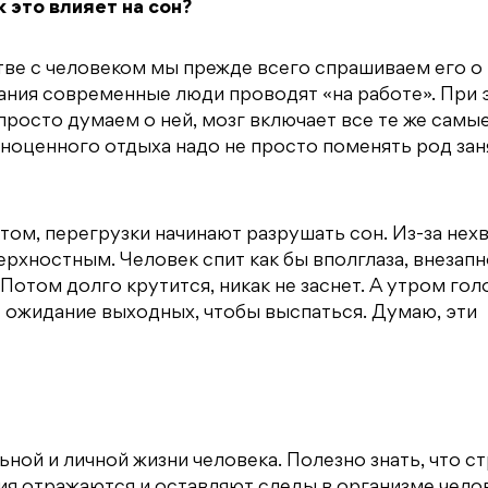
 это влияет на сон?
тве с человеком мы прежде всего спрашиваем его о
ния современные люди проводят «на работе». При 
 просто думаем о ней, мозг включает все те же самы
лноценного отдыха надо не просто поменять род заня
том, перегрузки начинают разрушать сон. Из-за нех
ерхностным. Человек спит как бы вполглаза, внезапн
отом долго крутится, никак не заснет. А утром гол
И ожидание выходных, чтобы выспаться. Думаю, эти
ой и личной жизни человека. Полезно знать, что с
вия отражаются и оставляют следы в организме чело