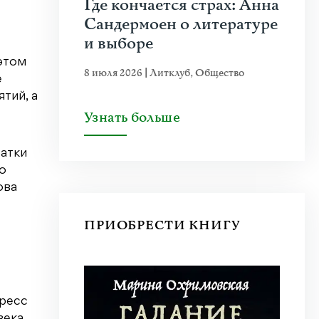
Где кончается страх: Анна
Сандермоен о литературе
и выборе
этом
8 июля 2026
|
Литклуб
,
Общество
е
тий, а
Узнать больше
ватки
о
ова
ПРИОБРЕСТИ КНИГУ
тресс
века.