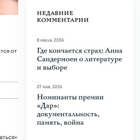
НЕДАВНИЕ
КОММЕНТАРИИ
20 июля 2026
|
Новости
,
Общество
Почему человеку нравится стрелять
8 июля, 2026
Где кончается страх: Анна
тся от
Что привлекает человека к оружию? Растуща
Сандермоен о литературе
спорта, кино и социальных сетей? В чем...
и выборе
Узнать больше
27 мая, 2026
Номинанты премии
«Дар»:
документальность,
память, война
аться»