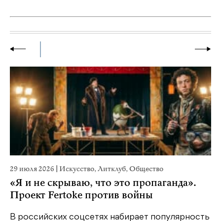
29 июля 2026
|
Искусство
,
Литклуб
,
Общество
19
«Я и не скрываю, что это пропаганда».
Я
Проект Fertoke против войны
«М
ме
В российских соцсетях набирает популярность