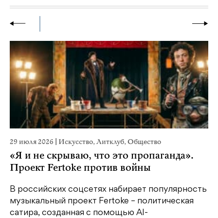
29 июля 2026
|
Искусство
,
Литклуб
,
Общество
19
«Я и не скрываю, что это пропаганда».
Я
Проект Fertoke против войны
«М
ме
В российских соцсетях набирает популярность
дл
музыкальный проект Fertoke – политическая
сатира, созданная с помощью AI-
У