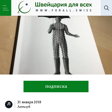
Литклуб
»
Дождя не ждите. Дмитрий Гавриш
подписка
31 января 2018
Литклуб