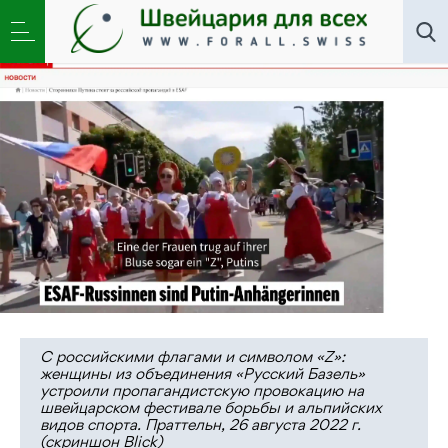
Новости
,
Общество
,
Школа
»
Blick: Женщины,
провокация на ESAF и путинские байкеры
С российскими флагами и символом «Z»:
женщины из объединения «Русский Базель»
устроили пропагандистскую провокацию на
швейцарском фестивале борьбы и альпийских
видов спорта. Праттельн, 26 августа 2022 г.
(скриншон Blick)