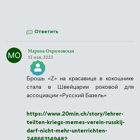
Ответить
Марина Охримовская
15 мая, 2023
Брошь «Z» на красавице в кокошнике
Значок &quot;Реальный человек&quot;
стала в Швейцарии роковой для
ассоциации «Русский Базель»
https://www.20min.ch/story/lehrer-
Антиспам от CleanTalk
teilten-kriegs-memes-verein-russkij-
darf-nicht-mehr-unterrichten-
248663149482