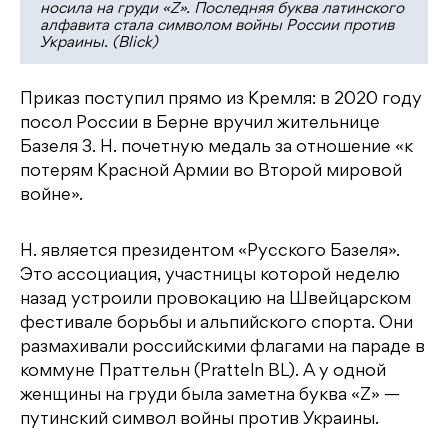
носила на груди «Z». Последняя буква латинского
алфавита стала символом войны России против
Украины. (Blick)
Приказ поступил прямо из Кремля: в 2020 году
посол России в Берне вручил жительнице
Базеля З. Н. почетную медаль за отношение «к
потерям Красной Армии во Второй мировой
войне».
Н. является президентом «Русского Базеля».
Это ассоциация, участницы которой неделю
назад устроили провокацию на Швейцарском
фестивале борьбы и альпийского спорта. Они
размахивали российскими флагами на параде в
коммуне Праттельн (Pratteln BL). А у одной
женщины на груди была заметна буква «Z» —
путинский символ войны против Украины.